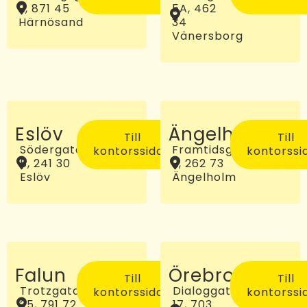
2, 871 45
5A, 462
Härnösand
34
Vänersborg
Eslöv
Ängelholm
Till
Till
Södergatan
Framtidsgatan
kontorssidan
kontorssi
5, 241 30
2, 262 73
Eslöv
Ängelholm
Falun
Örebro
Till
Till
Trotzgatan
Dialoggatan
kontorssidan
kontorssi
25, 791 72
17, 703