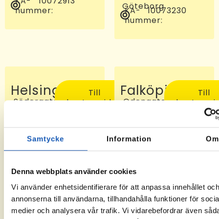
KA-
10072913
Göteborg
nummer:
KA-
10073230
nummer:
Helsingborg
Falköping
Till
Till
Södergatan
Odengatan
kontorssidan
kontorssi
97, 25227
24 C, 521
Helsingborg
46
KA-
-6
Falköping
nummer:
KA-
10072810
Samtycke
Information
O
nummer:
Denna webbplats använder cookies
Vi använder enhetsidentifierare för att anpassa innehållet oc
annonserna till användarna, tillhandahålla funktioner för socia
medier och analysera vår trafik. Vi vidarebefordrar även såd
Sveg
Tomelilla
Till
Till