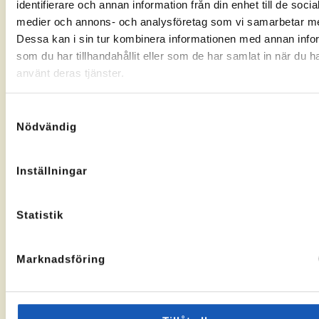
identifierare och annan information från din enhet till de socia
Gränsgatan
Nybogatan
kontorssidan
kontorssi
medier och annons- och analysföretag som vi samarbetar m
17, 842
2B, 273
32 Sveg
30
Dessa kan i sin tur kombinera informationen med annan info
KA-
10069283
Tomelilla
som du har tillhandahållit eller som de har samlat in när du h
nummer:
KA-
10073436
nummer:
använt deras tjänster.
Samtyckesval
Nödvändig
Åtvidaberg
Hässleholm
Inställningar
Till
Till
Stortorget
Vallgatan
kontorssidan
kontorssi
1, 597 30
13, 281 32
Statistik
Åtvidaberg
Hässleholm
KA-
10072935
nummer:
Marknadsföring