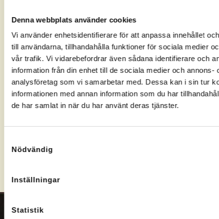
med
ett positivt
Arbetsförmedl
Arbetsförmedlingen
besked,
fattat ett
Denna webbplats använder cookies
och se om
välj
beslut
Vi använder enhetsidentifierare för att anpassa innehållet o
du har rätt
Arbetslivsresurs
kommer vi
till användarna, tillhandahålla funktioner för sociala medier 
till Rusta
som
att
och
leverantör.
kontakta
vår trafik. Vi vidarebefordrar även sådana identifierare och 
Matcha.
dig och
information från din enhet till de sociala medier och annons- 
boka ett
analysföretag som vi samarbetar med. Dessa kan i sin tur 
möte.
informationen med annan information som du har tillhandahåll
de har samlat in när du har använt deras tjänster.
Kontakta oss om ansökan
Samtyckesval
Nödvändig
Inställningar
Statistik