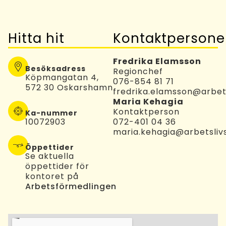
Hitta hit
Kontaktpersone
Fredrika Elamsson
Besöksadress
Regionchef
Köpmangatan 4,
076-854 81 71
572 30 Oskarshamn
fredrika.elamsson@arbets
Maria Kehagia
Kontaktperson
Ka-nummer
10072903
072-401 04 36
maria.kehagia@arbetslivs
Öppettider
Se aktuella
öppettider för
kontoret på
Arbetsförmedlingen