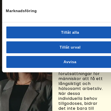
Om oss
Marknadsföring
På Arbetslivsresurs
hjälper vi människor
att hitta vägar till ny
sysselsättning. Vi
Tillåt alla
består bl.a. av
socionomer,
sociologer,
Tillåt urval
arbetsterapeuter,
hälsovetare och
beteendevetare som
Avvisa
eftersträvar att
skapa goda
förutsättningar för
människor att få ett
långsiktigt och
hälsosamt arbetsliv.
När dessa
individuella behov
tillgodoses, bidrar
det inte bara till