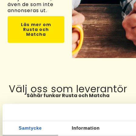
även de som inte
annonseras ut.
Läs mer om
Rusta och
Matcha
Välj oss som leverantör
Såhär funkar Rusta och Matcha
01
02
03
Samtycke
Information
Ta kontakt
Om du får
När