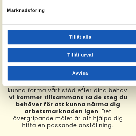
Marknadsföring
Tillåt alla
Behöver du förberedande
stöd för att
Tillåt urval
komma tillbaka till
arbetsmarknaden
? I Steg till arbete
Avvisa
hos oss kommer vi att kartlägga dina
förutsättningar och styrkor, för att
kunna forma vårt stöd efter dina behov.
Vi kommer tillsammans ta de steg du
behöver för att kunna närma dig
arbetsmarknaden igen
. Det
övergripande målet är att hjälpa dig
hitta en passande anställning.