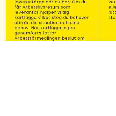
leverantören där du bor. Om du
ver
får Arbetslivsresurs som
ell
leverantör hjälper vi dig
hit
kartlägga vilket stöd du behöver
stä
utifrån din situation och dina
behov. När kartläggningen
genomförts fattar
Arbetsförmedlingen beslut om
nästa steg för dig.