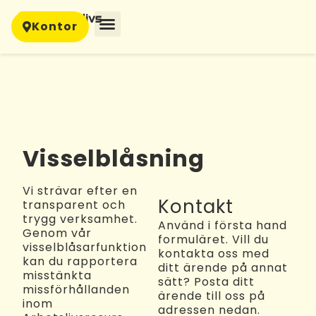
content
Kontor
Visselblåsning
Vi strävar efter en
Kontakt
transparent och
trygg verksamhet.
Använd i första hand
Genom vår
formuläret. Vill du
visselblåsarfunktion
kontakta oss med
kan du rapportera
ditt ärende på annat
misstänkta
sätt? Posta ditt
missförhållanden
ärende till oss på
inom
adressen nedan.