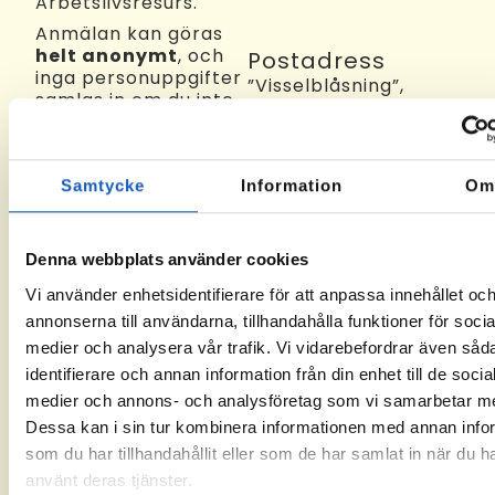
Arbetslivsresurs.
Anmälan kan göras
helt anonymt
, och
Postadress
inga personuppgifter
”Visselblåsning”,
samlas in om du inte
Arbetslivsresurs
själv väljer att uppge
Anderstorpsvägen
dem. Alla rapporter
20, 4tr
hanteras
171 54 Solna
konfidentiellt och i
Samtycke
Information
O
enlighet med
gällande
visselblåsarlagstiftning.
Denna webbplats använder cookies
Vi använder enhetsidentifierare för att anpassa innehållet oc
Till
annonserna till användarna, tillhandahålla funktioner för socia
formuläret
medier och analysera vår trafik. Vi vidarebefordrar även såd
identifierare och annan information från din enhet till de socia
medier och annons- och analysföretag som vi samarbetar m
Dessa kan i sin tur kombinera informationen med annan info
som du har tillhandahållit eller som de har samlat in när du h
använt deras tjänster.