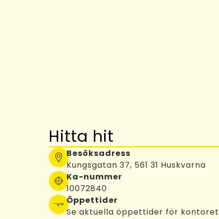
Hitta hit
Besöksadress
Kungsgatan 37, 561 31 Huskvarna
Ka-nummer
10072840
Öppettider
Se aktuella öppettider för kontore