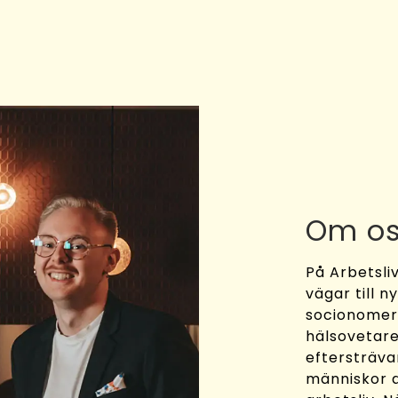
Om o
På Arbetsliv
vägar till n
socionomer,
hälsovetar
eftersträva
människor a