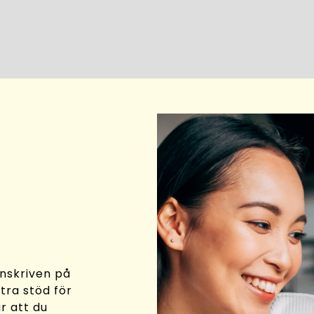
inskriven på
ra stöd för
är att du