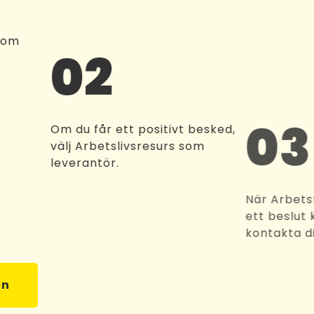
 om
02
0
Om du får ett positivt besked,
välj Arbetslivsresurs som
leverantör.
När A
ett b
konta
an