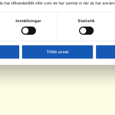
har tillhandahållit eller som de har samlat in när du har använt 
Inställningar
Statistik
 oss som lever
Tillåt urval
Såhär funkar Rusta och Matcha