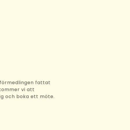
3
rbetsförmedlingen fattat
eslut kommer vi att
kta dig och boka ett möte.