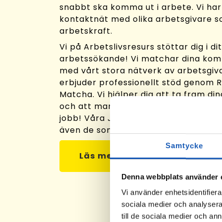
snabbt ska komma ut i arbete. Vi har
kontaktnät med olika arbetsgivare 
arbetskraft.
Vi på Arbetslivsresurs stöttar dig i dit
arbetssökande! Vi matchar dina ko
med vårt stora nätverk av arbetsgiva
erbjuder professionellt stöd genom 
Matcha. Vi hjälper dig att ta fram di
och att marknadsföra dem så du får 
jobb! Våra Jobbkonsulter vet var job
även de som inte annonseras ut.
Samtycke
Läs mer om Rusta och Matcha
Denna webbplats använder 
Vi använder enhetsidentifierar
sociala medier och analysera 
till de sociala medier och a