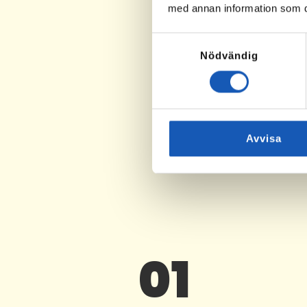
med annan information som du 
Samtyckesval
Nödvändig
Välj
Avvisa
01