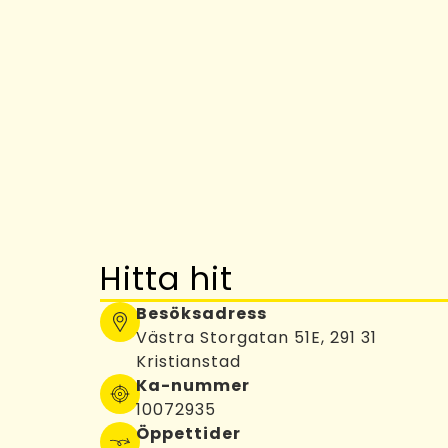
Hitta hit
Besöksadress
Västra Storgatan 51E, 291 31
Kristianstad
Ka-nummer
10072935
Öppettider