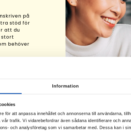
inskriven på
ra stöd för
är att du
 stort
som behöver
t
mpetenser
re. Vi
Rusta och
Information
na resurser
ett nytt
ben finns,
cookies
e för att anpassa innehållet och annonserna till användarna, tillh
vår trafik. Vi vidarebefordrar även sådana identifierare och anna
nnons- och analysföretag som vi samarbetar med. Dessa kan i sin