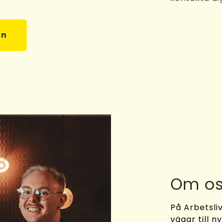
an
Om o
På Arbetsliv
vägar till n