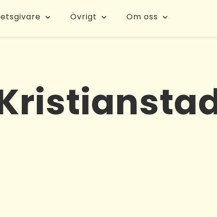
etsgivare
Övrigt
Om oss
Kristiansta