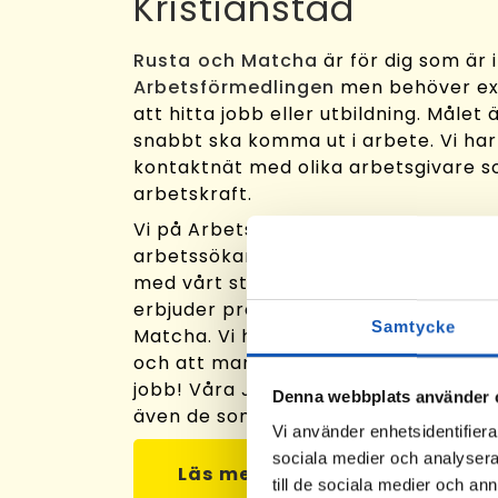
Kristianstad
Rusta och Matcha
är för dig som är 
Arbetsförmedlingen
men behöver ext
att hitta jobb eller utbildning. Målet 
snabbt ska komma ut i arbete. Vi har
kontaktnät med olika arbetsgivare 
arbetskraft.
Vi på Arbetslivsresurs stöttar dig i dit
arbetssökande! Vi matchar dina ko
med vårt stora nätverk av arbetsgiva
erbjuder professionellt stöd genom 
Samtycke
Matcha. Vi hjälper dig att ta fram di
och att marknadsföra dem så du får 
jobb! Våra Jobbkonsulter vet var job
Denna webbplats använder 
även de som inte annonseras ut.
Vi använder enhetsidentifierar
sociala medier och analysera 
Läs mer om Rusta och Matcha
till de sociala medier och a