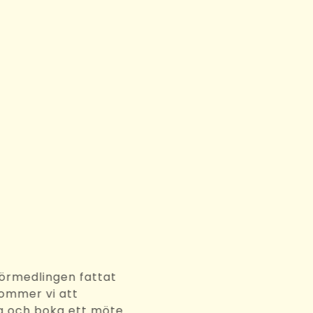
3
rbetsförmedlingen fattat
eslut kommer vi att
kta dig och boka ett möte.