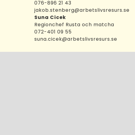
t
076-896 21 43
jakob.stenberg@arbetslivsresurs.se
Suna Cicek
Regionchef Rusta och matcha
072-401 09 55​
suna.cicek@arbetslivsresurs.se