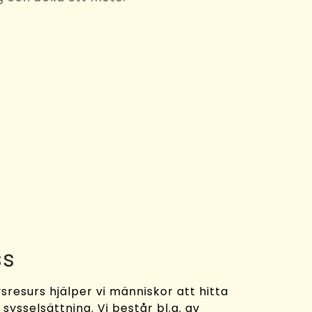
ss
sresurs hjälper vi människor att hitta
y sysselsättning. Vi består bl.a. av