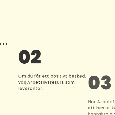
 om
02
0
Om du får ett positivt besked,
välj Arbetslivsresurs som
leverantör.
När A
ett b
konta