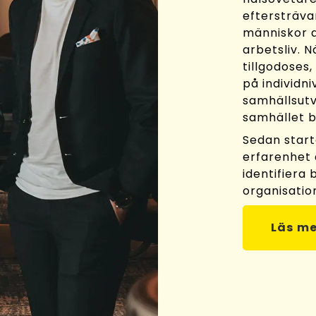
eftersträva
människor a
arbetsliv. N
tillgodoses,
på individni
samhällsutv
samhället b
Sedan start
erfarenhet 
identifiera
organisatio
Läs me