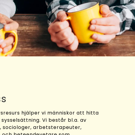
ss
sresurs hjälper vi människor att hitta
y sysselsättning. Vi består bl.a. av
 sociologer, arbetsterapeuter,
e och beteendevetare som