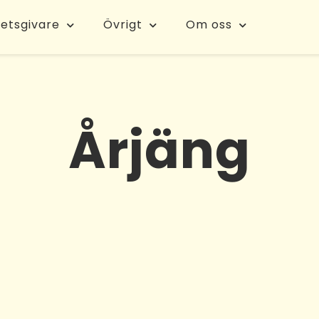
etsgivare
Övrigt
Om oss
Årjäng