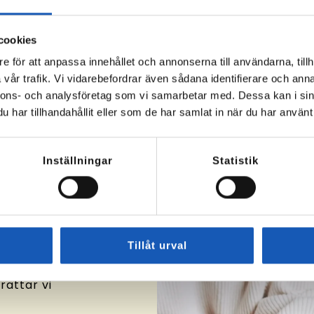
rjäng!
 av Sveriges
cookies
 med att
e för att anpassa innehållet och annonserna till användarna, tillh
 mål på
vår trafik. Vi vidarebefordrar även sådana identifierare och anna
tt ge våra
nnons- och analysföretag som vi samarbetar med. Dessa kan i sin
tta rätt,
har tillhandahållit eller som de har samlat in när du har använt 
het
till Arbete
,
Inställningar
Statistik
serade
drag för
anisationen
Tillåt urval
r du bor?
besök oss
rättar vi