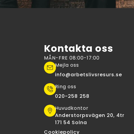
Kontakta oss
MÅN-FRE 08:00-17:00
Mejla oss
info@arbetslivsresurs.se​
Ring oss
020-258 258
Huvudkontor
Anderstorpsvägen 20, 4tr
171 54 Solna
Cookiepolicy