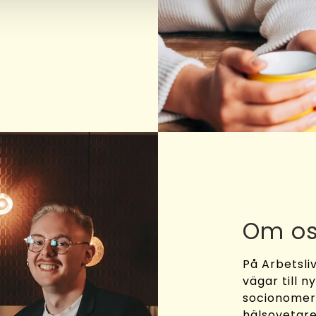
Om o
På Arbetsliv
vägar till n
socionomer,
hälsovetar