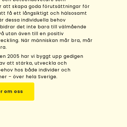
r att skapa goda förutsättningar för
tt få ett långsiktigt och hälsosamt
är dessa individuella behov
 bidrar det inte bara till välmående
vå utan även till en positiv
eckling. När människan mår bra, mår
ra.
en 2005 har vi byggt upp gedigen
av att stärka, utveckla och
 behov hos både individer och
ner – över hela Sverige.
r om oss