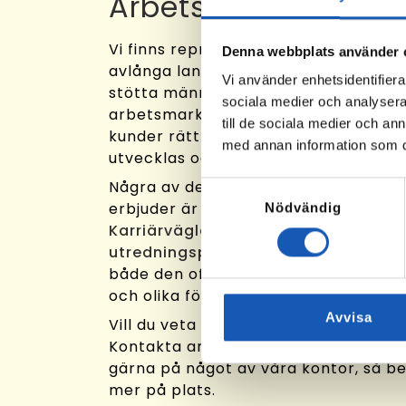
Arbetslivsresurs i Å
Vi finns representerade i stora delar
Denna webbplats använder 
avlånga land, och arbetar varje dag
Vi använder enhetsidentifierar
stötta människor på vägen mot sina
sociala medier och analysera 
arbetsmarknaden. Vårt uppdrag är a
till de sociala medier och a
kunder rätt förutsättningar för att hi
med annan information som du 
utvecklas och trivas i arbetslivet.
Några av de tjänster vi som verksam
Samtyckesval
erbjuder är
Rusta och Matcha
,
Steg 
Nödvändig
Karriärvägledning
och
Aktivitetsba
utredningsplatser
. Vi utför även upp
både den offentliga omställningsorg
och olika försäkringsbolag.
Avvisa
Vill du veta mer om hur vi arbetar dä
Kontakta ansvarig på din ort – eller 
gärna på något av våra kontor, så be
mer på plats.