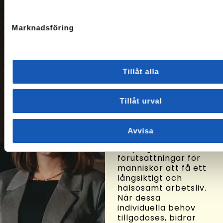
Om oss
Marknadsföring
På Arbetslivsresurs
hjälper vi människor
att hitta vägar till ny
sysselsättning. Vi
Tillåt alla
består bl.a. av
socionomer,
sociologer,
Tillåt urval
arbetsterapeuter,
hälsovetare och
beteendevetare som
Avvisa
eftersträvar att
skapa goda
förutsättningar för
människor att få ett
långsiktigt och
hälsosamt arbetsliv.
När dessa
individuella behov
tillgodoses, bidrar