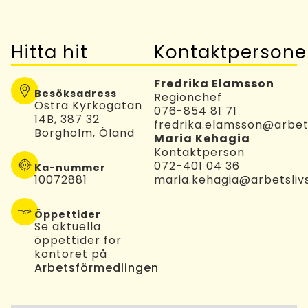
Hitta hit
Kontaktpersone
Fredrika Elamsson
Besöksadress
Regionchef
Östra Kyrkogatan
076-854 81 71
14B, 387 32
fredrika.elamsson@arbets
Borgholm, Öland
Maria Kehagia
Kontaktperson
072-401 04 36
Ka-nummer
10072881
maria.kehagia@arbetslivs
Öppettider
Se aktuella
öppettider för
kontoret på
Arbetsförmedlingen