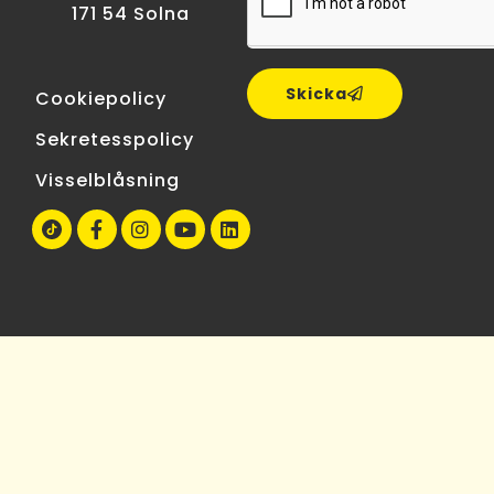
171 54 Solna
Skicka
Cookiepolicy
Sekretesspolicy
Visselblåsning