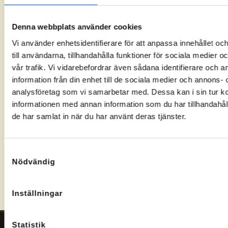
Ta kontakt
Om du får
När
med
ett positivt
Arbetsförmedl
Arbetsförmedlingen
besked,
fattat ett
Denna webbplats använder cookies
och se om
välj
beslut
Vi använder enhetsidentifierare för att anpassa innehållet o
du har rätt
Arbetslivsresurs
kommer vi
till användarna, tillhandahålla funktioner för sociala medier 
till Rusta
som
att
vår trafik. Vi vidarebefordrar även sådana identifierare och 
och
leverantör.
kontakta
information från din enhet till de sociala medier och annons- 
Matcha.
dig och
analysföretag som vi samarbetar med. Dessa kan i sin tur 
boka ett
informationen med annan information som du har tillhandahåll
möte.
de har samlat in när du har använt deras tjänster.
Kontakta oss om ansökan
Samtyckesval
Nödvändig
Inställningar
Statistik