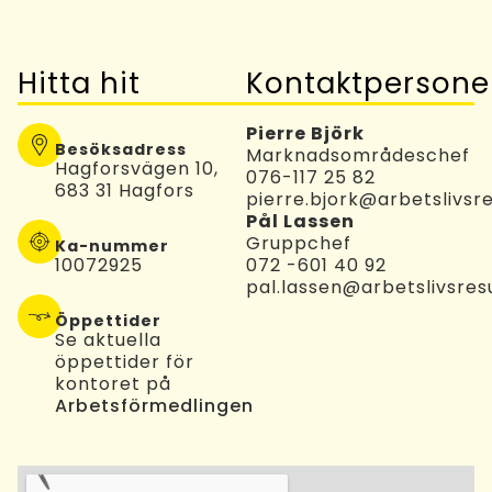
Hitta hit
Kontaktpersone
Pierre Björk
Besöksadress
Marknadsområdeschef
Hagforsvägen 10,
076-117 25 82​
683 31 Hagfors
pierre.bjork@arbetslivsre
Pål Lassen
Gruppchef
Ka-nummer
10072925
072 -601 40 92
pal.lassen@arbetslivsres
Öppettider
Se aktuella
öppettider för
kontoret på
Arbetsförmedlingen