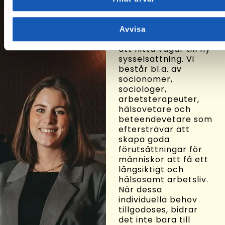
Om oss
På Arbetslivsresurs
Avvisa
hjälper vi människor
att hitta vägar till ny
sysselsättning. Vi
består bl.a. av
socionomer,
sociologer,
arbetsterapeuter,
hälsovetare och
beteendevetare som
eftersträvar att
skapa goda
förutsättningar för
människor att få ett
långsiktigt och
hälsosamt arbetsliv.
När dessa
individuella behov
tillgodoses, bidrar
det inte bara till