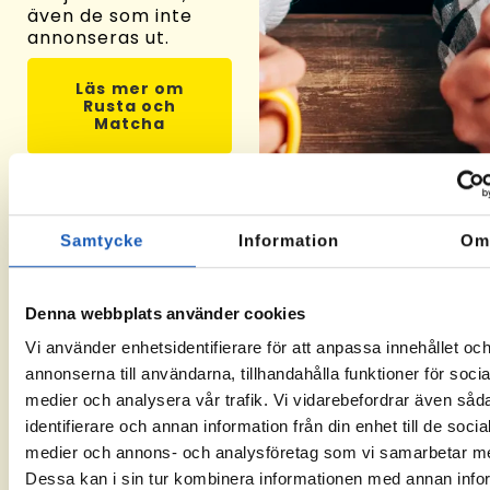
även de som inte
annonseras ut.
Läs mer om
Rusta och
Matcha
Samtycke
Information
O
Välj oss som leverantör
Denna webbplats använder cookies
Såhär funkar Rusta och Matcha
Vi använder enhetsidentifierare för att anpassa innehållet oc
annonserna till användarna, tillhandahålla funktioner för socia
medier och analysera vår trafik. Vi vidarebefordrar även såd
01
02
03
identifierare och annan information från din enhet till de socia
medier och annons- och analysföretag som vi samarbetar m
Ta kontakt
Om du får
När
Dessa kan i sin tur kombinera informationen med annan info