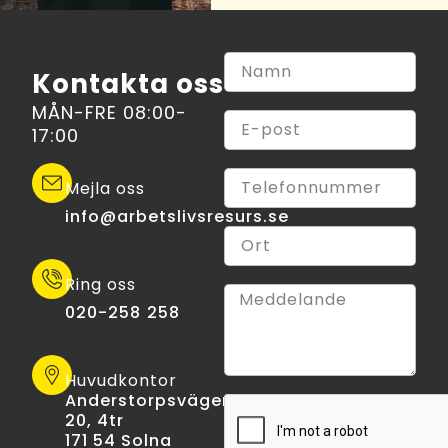
Kontakta oss
MÅN-FRE 08:00-
17:00
Mejla oss
info@arbetslivsresurs.se​
Ring oss
020-258 258
Huvudkontor
Anderstorpsvägen
20, 4tr
171 54 Solna