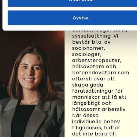
Om oss
På Arbetslivsresurs
Avvisa
hjälper vi människor
att hitta vägar till ny
sysselsättning. Vi
består bl.a. av
socionomer,
sociologer,
arbetsterapeuter,
hälsovetare och
beteendevetare som
eftersträvar att
skapa goda
förutsättningar för
människor att få ett
långsiktigt och
hälsosamt arbetsliv.
När dessa
individuella behov
tillgodoses, bidrar
det inte bara till