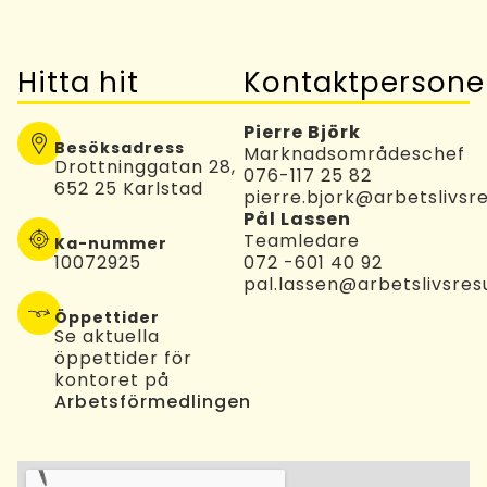
Hitta hit
Kontaktpersone
Pierre Björk
Besöksadress
Marknadsområdeschef
Drottninggatan 28,
076-117 25 82​
652 25 Karlstad
pierre.bjork@arbetslivsre
Pål Lassen
Teamledare
Ka-nummer
10072925
072 -601 40 92
pal.lassen@arbetslivsres
Öppettider
Se aktuella
öppettider för
kontoret på
Arbetsförmedlingen