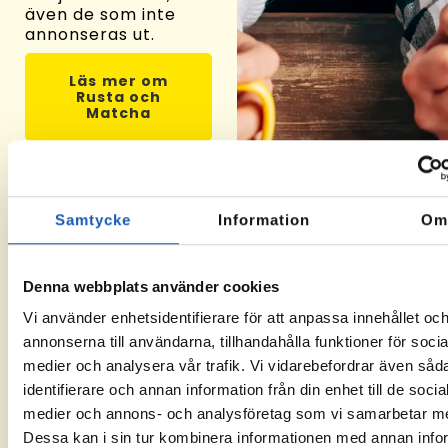
även de som inte
annonseras ut.
Läs mer om
Rusta och
Matcha
Samtycke
Information
O
Välj oss som leverantör
Denna webbplats använder cookies
Såhär funkar Rusta och Matcha
Vi använder enhetsidentifierare för att anpassa innehållet oc
annonserna till användarna, tillhandahålla funktioner för socia
medier och analysera vår trafik. Vi vidarebefordrar även såd
01
02
03
identifierare och annan information från din enhet till de socia
medier och annons- och analysföretag som vi samarbetar m
Ta kontakt
Om du får
När
Dessa kan i sin tur kombinera informationen med annan info