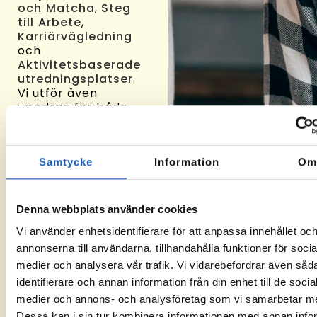
och Matcha
,
Steg
till Arbete
,
Karriärvägledning
och
Aktivitetsbaserade
utredningsplatser
.
Vi utför även
uppdrag för både
den offentliga
omställningsorganisationen
och olika
Samtycke
Information
O
försäkringsbolag.
Vill du veta mer om
hur vi arbetar där du
Denna webbplats använder cookies
bor? Kontakta
ansvarig på din ort –
Vi använder enhetsidentifierare för att anpassa innehållet oc
eller besök oss
annonserna till användarna, tillhandahålla funktioner för socia
gärna på något av
medier och analysera vår trafik. Vi vidarebefordrar även såd
våra kontor, så
berättar vi mer på
identifierare och annan information från din enhet till de socia
plats.
medier och annons- och analysföretag som vi samarbetar m
Dessa kan i sin tur kombinera informationen med annan info