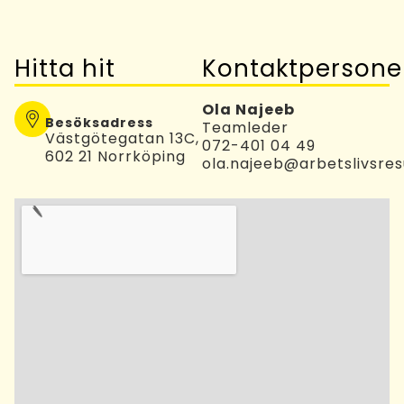
Hitta hit
Kontaktpersone
Ola Najeeb
Besöksadress
Teamleder
Västgötegatan 13C,
072-401 04 49
602 21 Norrköping
ola.najeeb@arbetslivsres