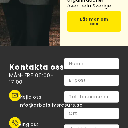
organisationer –
över hela Sverige.
Läs mer om
oss
Kontakta oss
MÅN-FRE 08:00-
17:00
Mejla oss
info@arbetslivsresurs.se​
Ring oss