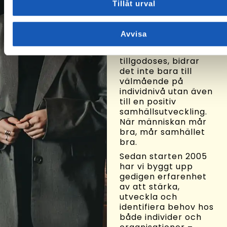
förutsättningar för
Tillåt urval
människor att få ett
långsiktigt och
hälsosamt arbetsliv.
Avvisa
När dessa
individuella behov
tillgodoses, bidrar
det inte bara till
välmående på
individnivå utan även
till en positiv
samhällsutveckling.
När människan mår
bra, mår samhället
bra.
Sedan starten 2005
har vi byggt upp
gedigen erfarenhet
av att stärka,
utveckla och
identifiera behov hos
både individer och