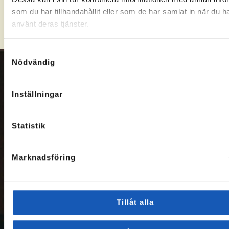
Hitta kontor
som du har tillhandahållit eller som de har samlat in när du h
använt deras tjänster.
Samtyckesval
Nödvändig
Om oss
Inställningar
På Arbetslivsresurs
hjälper vi människor
att hitta vägar till ny
Statistik
sysselsättning. Vi
består bl.a. av
socionomer,
Marknadsföring
sociologer,
arbetsterapeuter,
hälsovetare och
beteendevetare som
Tillåt alla
eftersträvar att
skapa goda