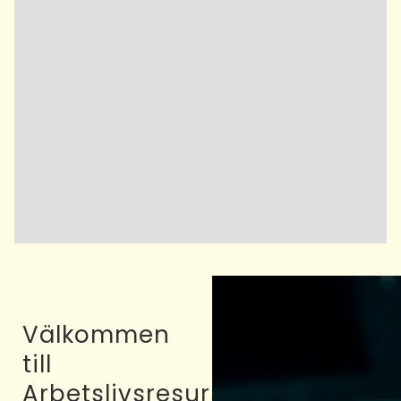
Välkommen
till
Arbetslivsresurs