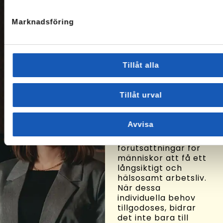
Om oss
Marknadsföring
På Arbetslivsresurs
hjälper vi människor
att hitta vägar till ny
sysselsättning. Vi
Tillåt alla
består bl.a. av
socionomer,
sociologer,
Tillåt urval
arbetsterapeuter,
hälsovetare och
beteendevetare som
Avvisa
eftersträvar att
skapa goda
förutsättningar för
människor att få ett
långsiktigt och
hälsosamt arbetsliv.
När dessa
individuella behov
tillgodoses, bidrar
det inte bara till