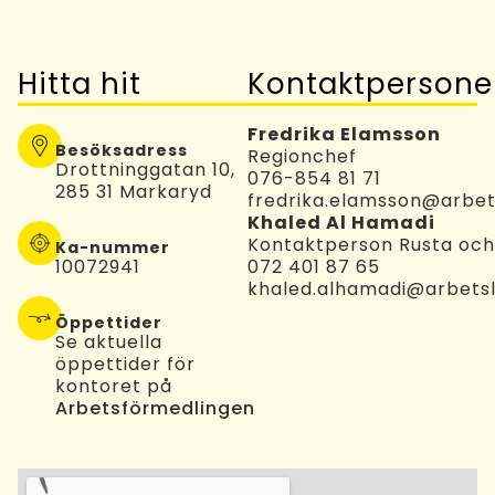
Hitta hit
Kontaktpersone
Fredrika Elamsson
Besöksadress
Regionchef
Drottninggatan 10,
076-854 81 71
285 31 Markaryd
fredrika.elamsson@arbets
Khaled Al Hamadi
Kontaktperson Rusta oc
Ka-nummer
10072941
072 401 87 65
khaled.alhamadi@arbetsl
Öppettider
Se aktuella
öppettider för
kontoret på
Arbetsförmedlingen