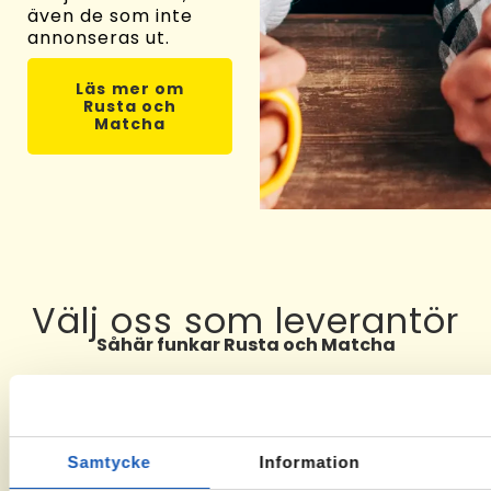
även de som inte
annonseras ut.
Läs mer om
Rusta och
Matcha
Välj oss som leverantör
Såhär funkar Rusta och Matcha
01
02
03
Samtycke
Information
Ta kontakt
Om du får
När