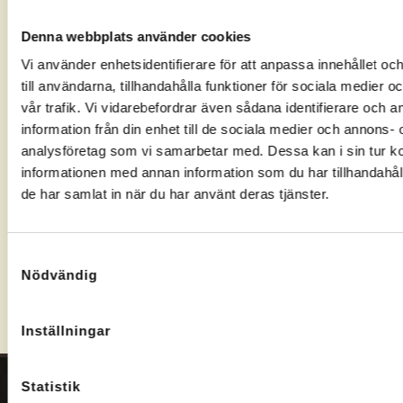
med
ett positivt
Arbetsförmedl
Arbetsförmedlingen
besked,
fattat ett
Denna webbplats använder cookies
och se om
välj
beslut
Vi använder enhetsidentifierare för att anpassa innehållet o
du har rätt
Arbetslivsresurs
kommer vi
till användarna, tillhandahålla funktioner för sociala medier 
till Rusta
som
att
och
leverantör.
kontakta
vår trafik. Vi vidarebefordrar även sådana identifierare och 
Matcha.
dig och
information från din enhet till de sociala medier och annons- 
boka ett
analysföretag som vi samarbetar med. Dessa kan i sin tur 
möte.
informationen med annan information som du har tillhandahåll
de har samlat in när du har använt deras tjänster.
Kontakta oss om ansökan
Samtyckesval
Nödvändig
Inställningar
Statistik