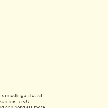
3
rbetsförmedlingen fattat
eslut kommer vi att
kta dig och boka ett möte.