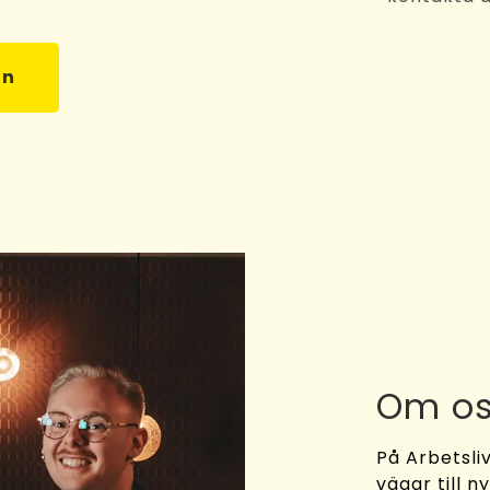
an
Om o
På Arbetsliv
vägar till n