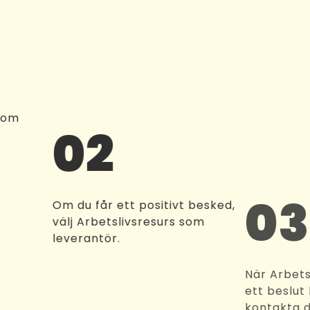
 om
02
0
Om du får ett positivt besked,
välj Arbetslivsresurs som
leverantör.
När A
ett b
konta