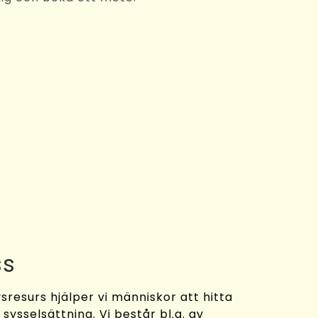
ss
sresurs hjälper vi människor att hitta
y sysselsättning. Vi består bl.a. av