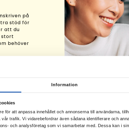
inskriven på
ra stöd för
är att du
 stort
som behöver
t
mpetenser
re. Vi
Rusta och
Information
na resurser
ett nytt
ben finns,
cookies
e för att anpassa innehållet och annonserna till användarna, tillh
vår trafik. Vi vidarebefordrar även sådana identifierare och anna
nnons- och analysföretag som vi samarbetar med. Dessa kan i sin