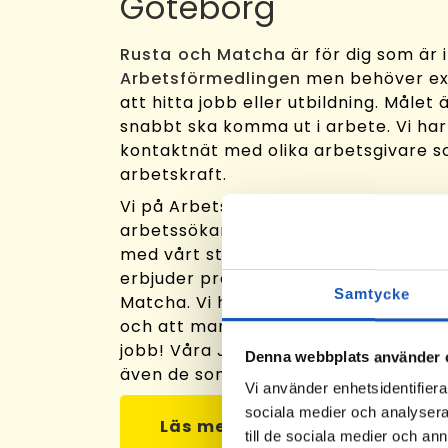
Göteborg
Rusta och Matcha
är för dig som är 
Arbetsförmedlingen
men behöver ext
att hitta jobb eller utbildning. Målet 
snabbt ska komma ut i arbete. Vi har
kontaktnät med olika arbetsgivare 
arbetskraft.
Vi på Arbetslivsresurs stöttar dig i dit
arbetssökande! Vi matchar dina ko
med vårt stora nätverk av arbetsgiva
erbjuder professionellt stöd genom 
Samtycke
Matcha. Vi hjälper dig att ta fram di
och att marknadsföra dem så du får 
jobb! Våra Jobbkonsulter vet var job
Denna webbplats använder 
även de som inte annonseras ut.
Vi använder enhetsidentifierar
sociala medier och analysera 
Läs mer om Rusta och Matcha
till de sociala medier och a