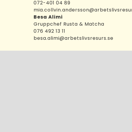
072-401 04 89
mia.collvin.andersson@arbetslivsresu
Besa Alimi
Gruppchef Rusta & Matcha
076 492 13 11
besa.alimi@arbetslivsresurs.se