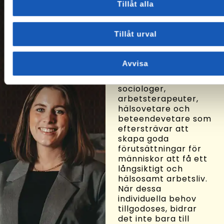
Om oss
Tillåt alla
På Arbetslivsresurs
Tillåt urval
hjälper vi människor
att hitta vägar till ny
sysselsättning. Vi
Avvisa
består bl.a. av
socionomer,
sociologer,
arbetsterapeuter,
hälsovetare och
beteendevetare som
eftersträvar att
skapa goda
förutsättningar för
människor att få ett
långsiktigt och
hälsosamt arbetsliv.
När dessa
individuella behov
tillgodoses, bidrar
det inte bara till