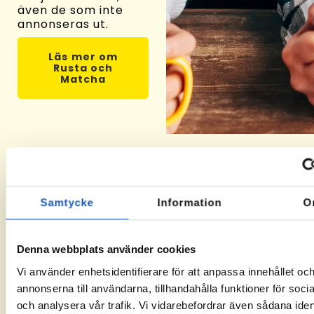
även de som inte
annonseras ut.
Läs mer om
Rusta och
Matcha
Välj oss som leverantör
Samtycke
Information
O
Såhär funkar Rusta och Matcha
Denna webbplats använder cookies
01
02
03
Vi använder enhetsidentifierare för att anpassa innehållet oc
annonserna till användarna, tillhandahålla funktioner för soci
Ta kontakt
Om du får
När
och analysera vår trafik. Vi vidarebefordrar även sådana ident