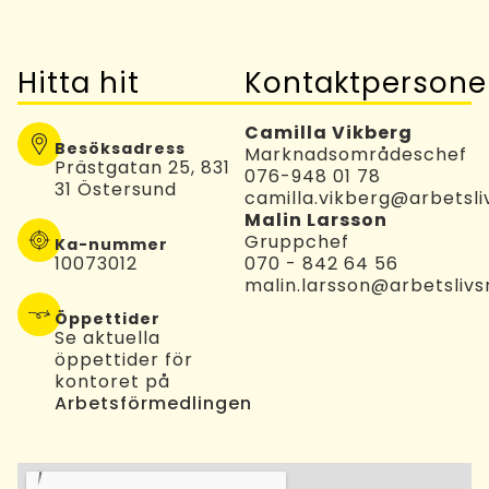
Hitta hit
Kontaktpersone
Camilla Vikberg
Besöksadress
Marknadsområdeschef
Prästgatan 25, 831
076-948 01 78
31 Östersund
camilla.vikberg@arbetsli
Malin Larsson
Gruppchef
Ka-nummer
10073012
070 - 842 64 56
malin.larsson@arbetslivs
Öppettider
Se aktuella
öppettider för
kontoret på
Arbetsförmedlingen