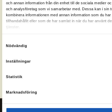
med
ett positivt
Arbetsförmedl
och annan information från din enhet till de sociala medier o
Arbetsförmedlingen
besked,
fattat ett
och analysföretag som vi samarbetar med. Dessa kan i sin t
och se om
välj
beslut
kombinera informationen med annan information som du har
du har rätt
Arbetslivsresurs
kommer vi
tillhandahållit eller som de har samlat in när du har använt d
till Rusta
som
att
tjänster.
och
leverantör.
kontakta
Matcha.
dig och
Samtyckesval
boka ett
Nödvändig
möte.
Kontakta oss om ansökan
Inställningar
Statistik
Marknadsföring