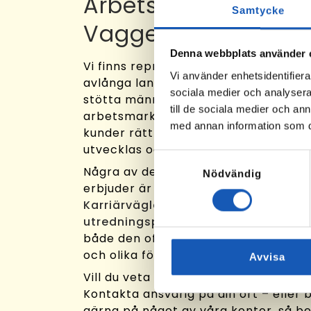
Arbetslivsresurs i
Samtycke
Vaggeryd!
Denna webbplats använder 
Vi finns representerade i stora delar
Vi använder enhetsidentifierar
avlånga land, och arbetar varje dag
sociala medier och analysera 
stötta människor på vägen mot sina
till de sociala medier och a
arbetsmarknaden. Vårt uppdrag är a
med annan information som du 
kunder rätt förutsättningar för att hi
utvecklas och trivas i arbetslivet.
Samtyckesval
Några av de tjänster vi som verksam
Nödvändig
erbjuder är
Rusta och Matcha
,
Steg 
Karriärvägledning
och
Aktivitetsba
utredningsplatser
. Vi utför även upp
både den offentliga omställningsorg
och olika försäkringsbolag.
Avvisa
Vill du veta mer om hur vi arbetar dä
Kontakta ansvarig på din ort – eller 
gärna på något av våra kontor, så be