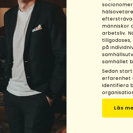
socionomer,
hälsovetar
eftersträva
människor a
arbetsliv. N
tillgodoses,
på individni
samhällsutv
samhället b
Sedan start
erfarenhet 
identifiera
organisatio
Läs me