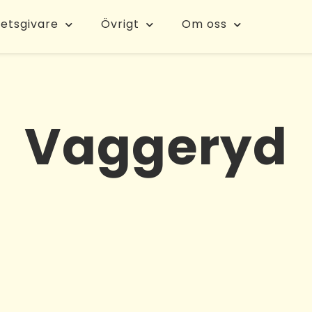
etsgivare
Övrigt
Om oss
Vaggeryd