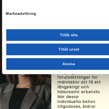
Om oss
Marknadsföring
På Arbetslivsresurs
hjälper vi människor
att hitta vägar till ny
sysselsättning. Vi
Tillåt alla
består bl.a. av
socionomer,
sociologer,
Tillåt urval
arbetsterapeuter,
hälsovetare och
beteendevetare som
Avvisa
eftersträvar att
skapa goda
förutsättningar för
människor att få ett
långsiktigt och
hälsosamt arbetsliv.
När dessa
individuella behov
tillgodoses, bidrar