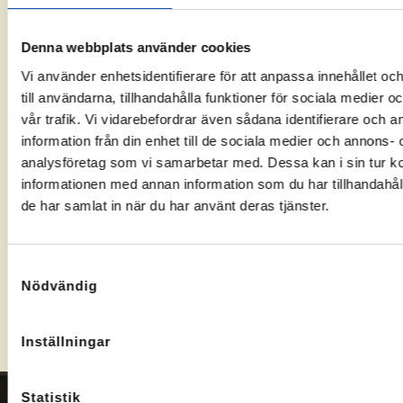
Ta kontakt
Om du får
När
med
ett positivt
Arbetsförmedl
Arbetsförmedlingen
besked,
fattat ett
Denna webbplats använder cookies
och se om
välj
beslut
Vi använder enhetsidentifierare för att anpassa innehållet o
du har rätt
Arbetslivsresurs
kommer vi
till användarna, tillhandahålla funktioner för sociala medier 
till Rusta
som
att
vår trafik. Vi vidarebefordrar även sådana identifierare och 
och
leverantör.
kontakta
information från din enhet till de sociala medier och annons- 
Matcha.
dig och
analysföretag som vi samarbetar med. Dessa kan i sin tur 
boka ett
informationen med annan information som du har tillhandahåll
möte.
de har samlat in när du har använt deras tjänster.
Kontakta oss om ansökan
Samtyckesval
Nödvändig
Inställningar
Statistik