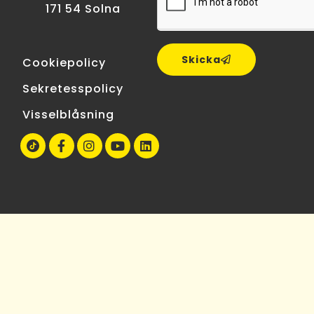
171 54 Solna
Skicka
Cookiepolicy
Sekretesspolicy
Visselblåsning