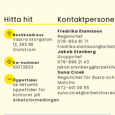
Hitta hit
Kontaktpersone
Fredrika Elamsson
Besöksadress
Regionchef
Västra Storgatan
076-854 81 71
12, 293 38
fredrika.elamsson@arbets
Olofström
Jakob Stenberg
Gruppchef
076-896 21 43
Ka-nummer
10072833
jakob.stenberg@arbetsliv
Suna Cicek
Regionchef för Rusta och
Öppettider
Matcha
Se aktuella
072-401 09 55
öppettider för
suna.cicek@arbetslivsres
kontoret på
Arbetsförmedlingen