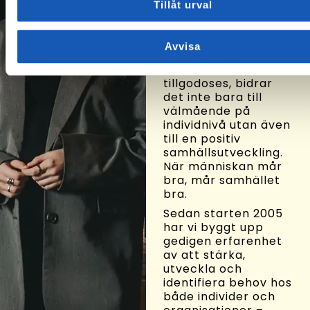
förutsättningar för
Tillåt urval
människor att få ett
långsiktigt och
hälsosamt arbetsliv.
Avvisa
När dessa
individuella behov
tillgodoses, bidrar
det inte bara till
välmående på
individnivå utan även
till en positiv
samhällsutveckling.
När människan mår
bra, mår samhället
bra.
Sedan starten 2005
har vi byggt upp
gedigen erfarenhet
av att stärka,
utveckla och
identifiera behov hos
både individer och