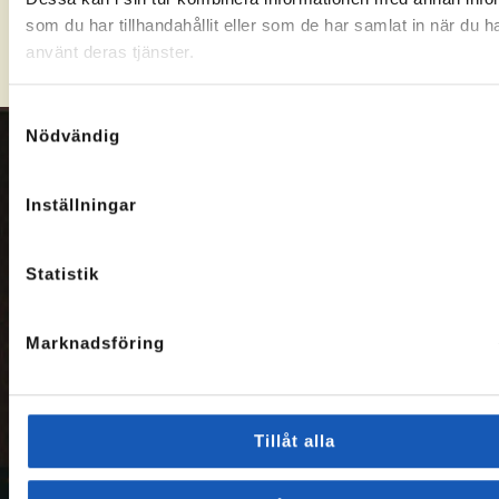
Hitta kontor
som du har tillhandahållit eller som de har samlat in när du h
använt deras tjänster.
Samtyckesval
Nödvändig
Om oss
Inställningar
På Arbetslivsresurs
hjälper vi människor
att hitta vägar till ny
Statistik
sysselsättning. Vi
består bl.a. av
socionomer,
Marknadsföring
sociologer,
arbetsterapeuter,
hälsovetare och
beteendevetare som
Tillåt alla
eftersträvar att
skapa goda