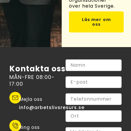
organisationer –
över hela Sverige.
Läs mer om
oss
Kontakta oss
MÅN-FRE 08:00-
17:00
Mejla oss
info@arbetslivsresurs.se​
Ring oss