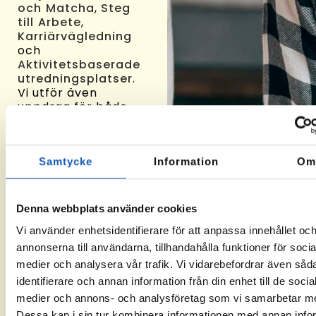
och Matcha
,
Steg
till Arbete
,
Karriärvägledning
och
Aktivitetsbaserade
utredningsplatser
.
Vi utför även
uppdrag för både
den offentliga
omställningsorganisationen
och olika
Samtycke
Information
O
försäkringsbolag.
Vill du veta mer om
hur vi arbetar där du
Denna webbplats använder cookies
bor? Kontakta
ansvarig på din ort –
Vi använder enhetsidentifierare för att anpassa innehållet oc
eller besök oss
annonserna till användarna, tillhandahålla funktioner för socia
gärna på något av
medier och analysera vår trafik. Vi vidarebefordrar även såd
våra kontor, så
berättar vi mer på
identifierare och annan information från din enhet till de socia
plats.
medier och annons- och analysföretag som vi samarbetar m
Dessa kan i sin tur kombinera informationen med annan info