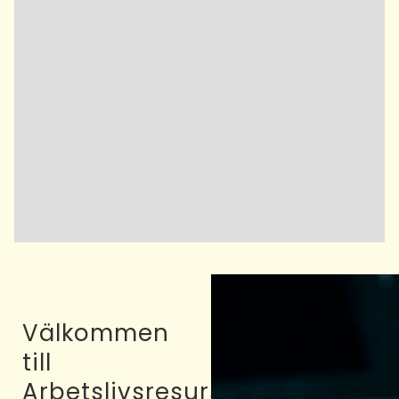
Välkommen
till
Arbetslivsresurs