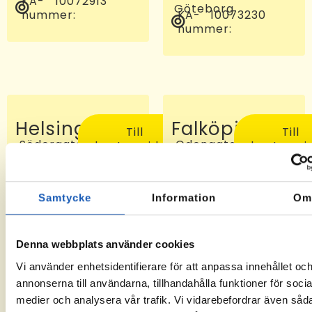
KA-
10072913
Göteborg
nummer:
KA-
10073230
nummer:
Helsingborg
Falköping
Till
Till
Södergatan
Odengatan
kontorssidan
kontorssi
97, 25227
24 C, 521
Helsingborg
46
KA-
-6
Falköping
nummer:
KA-
10072810
Samtycke
Information
O
nummer:
Denna webbplats använder cookies
Vi använder enhetsidentifierare för att anpassa innehållet oc
annonserna till användarna, tillhandahålla funktioner för socia
medier och analysera vår trafik. Vi vidarebefordrar även såd
Sveg
Tomelilla
Till
Till