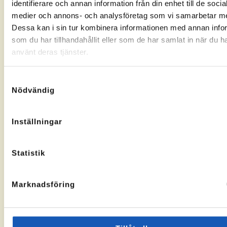
identifierare och annan information från din enhet till de socia
Gränsgatan
Nybogatan
kontorssidan
kontorssi
medier och annons- och analysföretag som vi samarbetar m
17, 842
2B, 273
32 Sveg
30
Dessa kan i sin tur kombinera informationen med annan info
KA-
10069283
Tomelilla
som du har tillhandahållit eller som de har samlat in när du h
nummer:
KA-
10073436
nummer:
använt deras tjänster.
Samtyckesval
Nödvändig
Åtvidaberg
Hässleholm
Inställningar
Till
Till
Stortorget
Vallgatan
kontorssidan
kontorssi
1, 597 30
13, 281 32
Statistik
Åtvidaberg
Hässleholm
KA-
10072935
nummer:
Marknadsföring