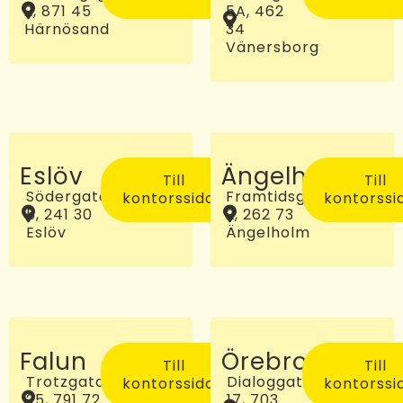
2, 871 45
5A, 462
Härnösand
34
Vänersborg
Eslöv
Ängelholm
Till
Till
Södergatan
Framtidsgatan
kontorssidan
kontorssi
5, 241 30
2, 262 73
Eslöv
Ängelholm
Falun
Örebro
Till
Till
Trotzgatan
Dialoggatan
kontorssidan
kontorssi
25, 791 72
17, 703