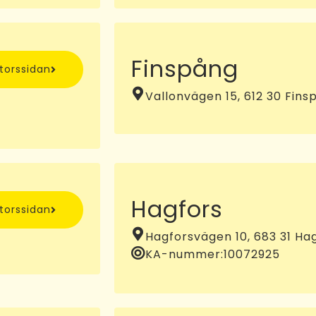
Finspång
ntorssidan
Vallonvägen 15, 612 30 Fins
Hagfors
ntorssidan
Hagforsvägen 10, 683 31 Ha
KA-nummer:
10072925