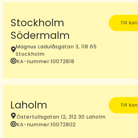
Stockholm
Till ko
Södermalm
Magnus Ladulåsgatan 3, 118 65
Stockholm
KA-nummer:
10072818
Laholm
Till ko
Östertullsgatan 12, 312 30 Laholm
KA-nummer:
10072802