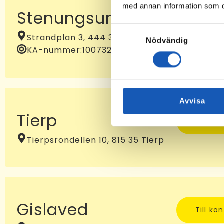
med annan information som du 
Stenungsund
Till ko
Samtyckesval
Strandplan 3, 444 31 Stenungsund
Nödvändig
KA-nummer:
10073232
Avvisa
Tierp
Till ko
Tierpsrondellen 10, 815 35 Tierp
Gislaved
Till ko