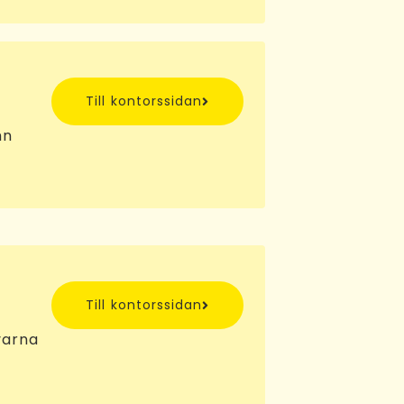
Till kontorssidan
mn
Till kontorssidan
varna