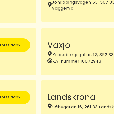
Jönköpingsvägen 53, 567 3
Vaggeryd
Växjö
ntorssidan
Kronobergsgatan 12, 352 33
KA-nummer:
10072943
Landskrona
ntorssidan
Säbygatan 16, 261 33 Lands