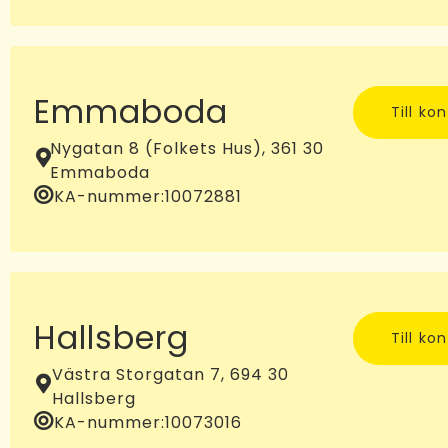
Emmaboda
Till ko
Nygatan 8 (Folkets Hus), 361 30
Emmaboda
KA-nummer:
10072881
Hallsberg
Till ko
Västra Storgatan 7, 694 30
Hallsberg
KA-nummer:
10073016