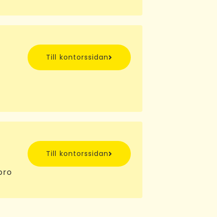
Till kontorssidan
Till kontorssidan
bro