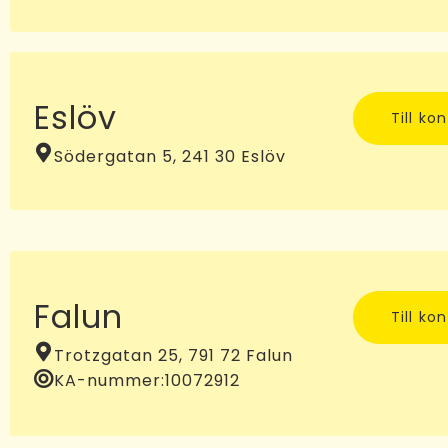
Eslöv
Till ko
Södergatan 5, 241 30 Eslöv
Falun
Till ko
Trotzgatan 25, 791 72 Falun
KA-nummer:
10072912