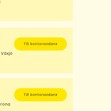
3
Till kontorssidan
 Växjö
Till kontorssidan
krona