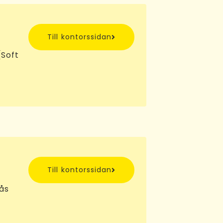
Till kontorssidan
Soft
Till kontorssidan
sås