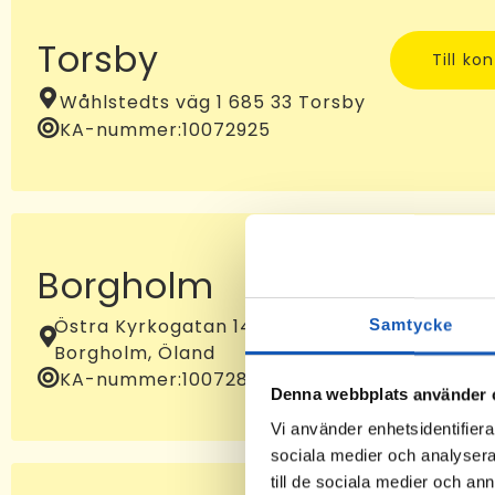
Torsby
Till ko
Wåhlstedts väg 1 685 33 Torsby
KA-nummer:
10072925
Borgholm
Till ko
Östra Kyrkogatan 14B, 387 32
Samtycke
Borgholm, Öland
KA-nummer:
10072881
Denna webbplats använder 
Vi använder enhetsidentifierar
sociala medier och analysera 
till de sociala medier och a