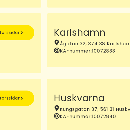
Karlshamn
ntorssidan
Ågatan 32, 374 38 Karlsha
KA-nummer:
10072833
Huskvarna
ntorssidan
Kungsgatan 37, 561 31 Husk
KA-nummer:
10072840