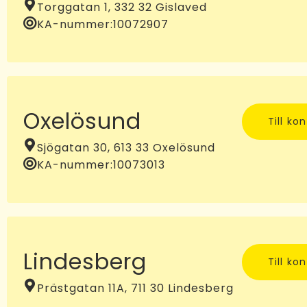
Torggatan 1, 332 32 Gislaved
KA-nummer:
10072907
Oxelösund
Till ko
Sjögatan 30, 613 33 Oxelösund
KA-nummer:
10073013
Lindesberg
Till ko
Prästgatan 11A, 711 30 Lindesberg