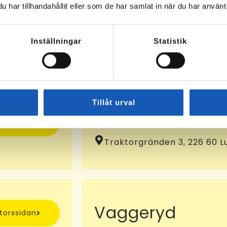
har tillhandahållit eller som de har samlat in när du har använt 
Osby
ntorssidan
Klockaregatan 4, 283 31 Os
Inställningar
Statistik
KA-nummer:
10072935
Tillåt urval
Lund
ntorssidan
Traktorgränden 3, 226 60 L
Vaggeryd
ntorssidan