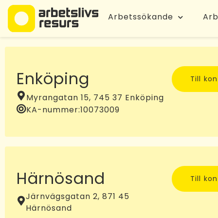
Arbetssökande
Arb
Enköping
Till ko
Myrangatan 15, 745 37 Enköping
KA-nummer:
10073009
Härnösand
Till ko
Järnvägsgatan 2, 871 45
Härnösand