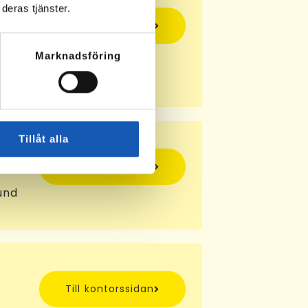
deras tjänster.
Till kontorssidan
by
Marknadsföring
Tillåt alla
Till kontorssidan
und
Till kontorssidan