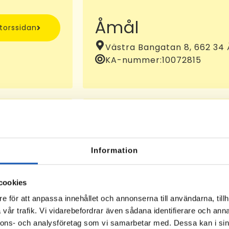
Åmål
ntorssidan
Västra Bangatan 8, 662 34
KA-nummer:
10072815
Eksjö
ntorssidan
Information
Kaserngatan 14, 575 35 Eks
cookies
e för att anpassa innehållet och annonserna till användarna, tillh
vår trafik. Vi vidarebefordrar även sådana identifierare och anna
nnons- och analysföretag som vi samarbetar med. Dessa kan i sin