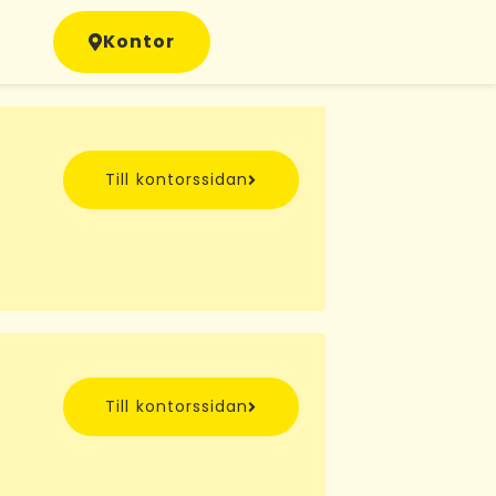
Kontor
Till kontorssidan
Till kontorssidan