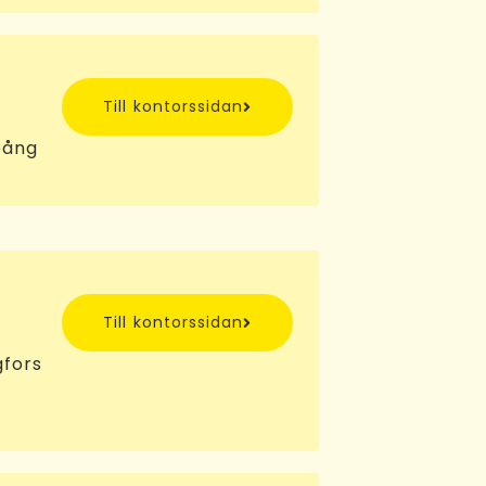
Till kontorssidan
pång
Till kontorssidan
gfors