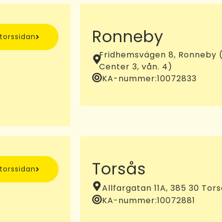
Ronneby
ntorssidan
Fridhemsvägen 8, Ronneby (
Center 3, vån. 4)
KA-nummer:
10072833
Torsås
ntorssidan
Allfargatan 11A, 385 30 Tor
KA-nummer:
10072881