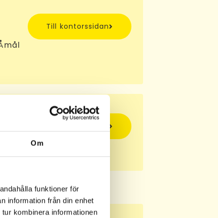
Till kontorssidan
 Åmål
Till kontorssidan
Om
jö
andahålla funktioner för
n information från din enhet
 tur kombinera informationen