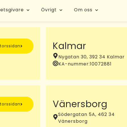
etsgivare
Övrigt
Om oss
Kalmar
ntorssidan
Nygatan 30, 392 34 Kalmar
KA-nummer:
10072881
Vänersborg
ntorssidan
Södergatan 5A, 462 34
Vänersborg