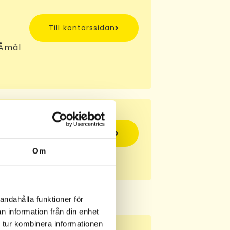
Till kontorssidan
 Åmål
Till kontorssidan
Om
jö
andahålla funktioner för
n information från din enhet
 tur kombinera informationen