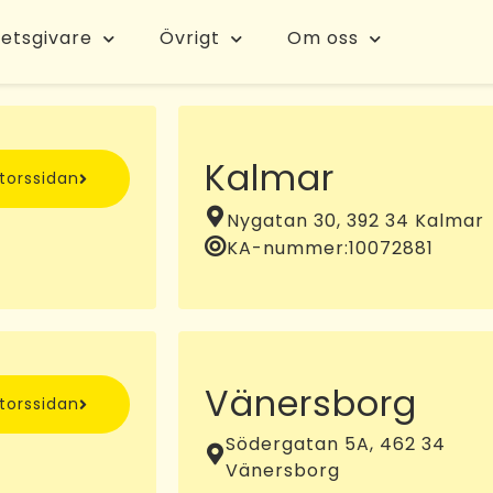
etsgivare
Övrigt
Om oss
Kalmar
ntorssidan
Nygatan 30, 392 34 Kalmar
KA-nummer:
10072881
Vänersborg
ntorssidan
Södergatan 5A, 462 34
Vänersborg