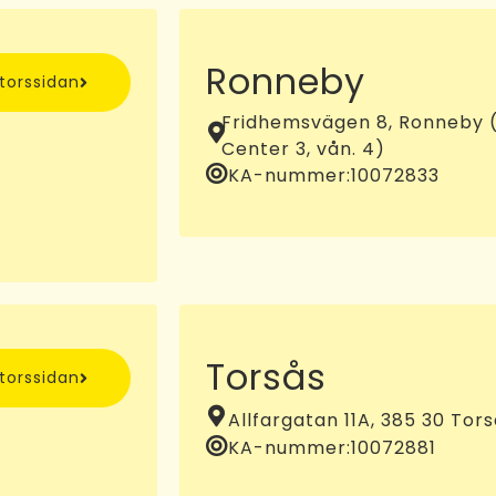
Ronneby
ntorssidan
Fridhemsvägen 8, Ronneby (
Center 3, vån. 4)
KA-nummer:
10072833
Torsås
ntorssidan
Allfargatan 11A, 385 30 Tor
KA-nummer:
10072881