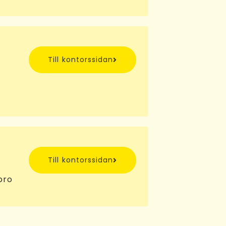
Till kontorssidan
Till kontorssidan
bro