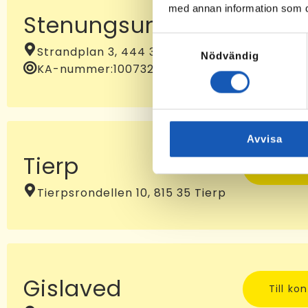
med annan information som du 
Stenungsund
Till ko
Samtyckesval
Strandplan 3, 444 31 Stenungsund
Nödvändig
KA-nummer:
10073232
Avvisa
Tierp
Till ko
Tierpsrondellen 10, 815 35 Tierp
Gislaved
Till ko