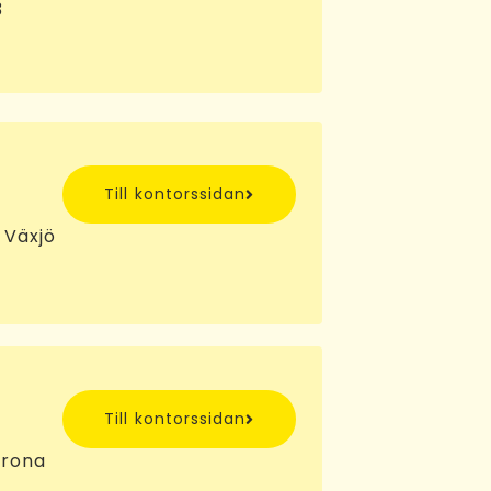
3
Till kontorssidan
 Växjö
Till kontorssidan
krona