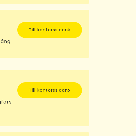
Till kontorssidan
pång
Till kontorssidan
gfors