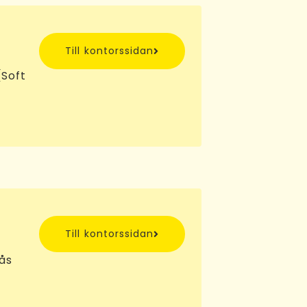
Till kontorssidan
Soft
Till kontorssidan
sås