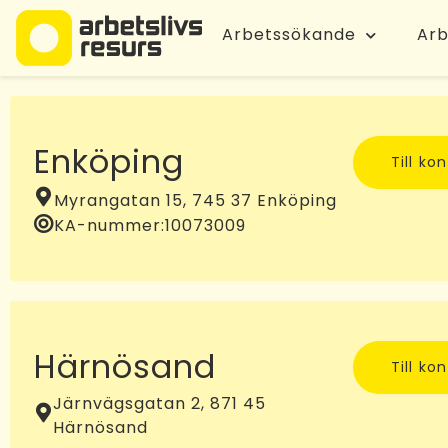
Arbetssökande
Arb
Enköping
Till ko
Myrangatan 15, 745 37 Enköping
KA-nummer:
10073009
Härnösand
Till ko
Järnvägsgatan 2, 871 45
Härnösand