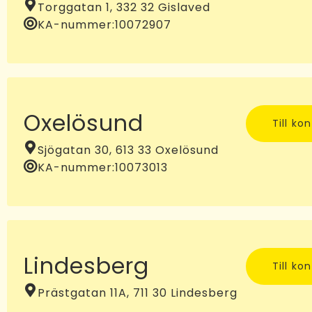
Torggatan 1, 332 32 Gislaved
KA-nummer:
10072907
Oxelösund
Till ko
Sjögatan 30, 613 33 Oxelösund
KA-nummer:
10073013
Lindesberg
Till ko
Prästgatan 11A, 711 30 Lindesberg