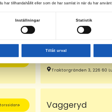
har tillhandahållit eller som de har samlat in när du har använt 
Osby
ntorssidan
Klockaregatan 4, 283 31 Os
Inställningar
Statistik
KA-nummer:
10072935
Tillåt urval
Lund
ntorssidan
Traktorgränden 3, 226 60 L
Vaggeryd
ntorssidan