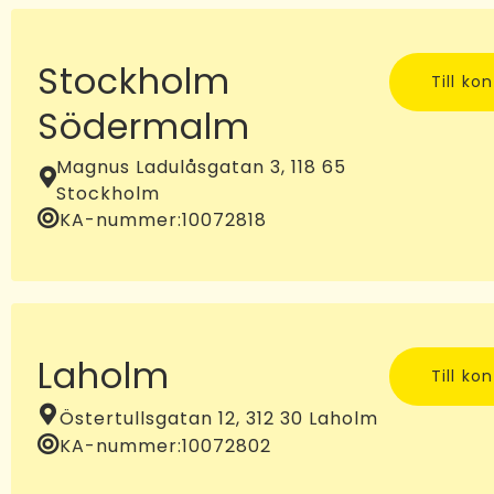
Stockholm
Till ko
Södermalm
Magnus Ladulåsgatan 3, 118 65
Stockholm
KA-nummer:
10072818
Laholm
Till ko
Östertullsgatan 12, 312 30 Laholm
KA-nummer:
10072802