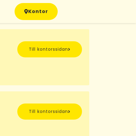
Kontor
Till kontorssidan
Till kontorssidan