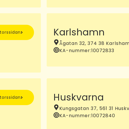
Karlshamn
ntorssidan
Ågatan 32, 374 38 Karlsha
KA-nummer:
10072833
Huskvarna
ntorssidan
Kungsgatan 37, 561 31 Husk
KA-nummer:
10072840