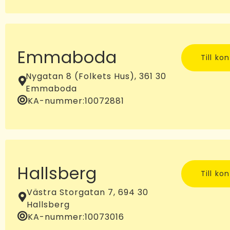
Emmaboda
Till ko
Nygatan 8 (Folkets Hus), 361 30
Emmaboda
KA-nummer:
10072881
Hallsberg
Till ko
Västra Storgatan 7, 694 30
Hallsberg
KA-nummer:
10073016