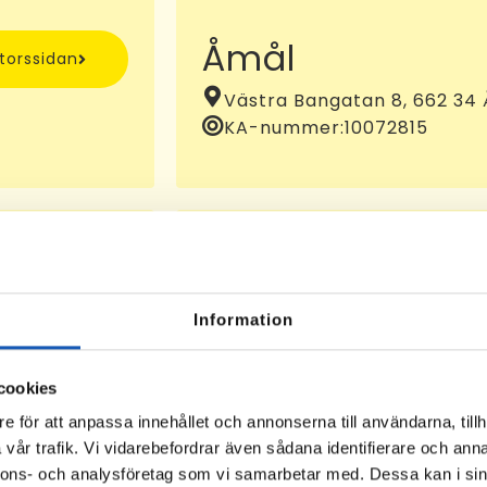
Åmål
ntorssidan
Västra Bangatan 8, 662 34
KA-nummer:
10072815
Eksjö
ntorssidan
Information
Kaserngatan 14, 575 35 Eks
cookies
e för att anpassa innehållet och annonserna till användarna, tillh
vår trafik. Vi vidarebefordrar även sådana identifierare och anna
nnons- och analysföretag som vi samarbetar med. Dessa kan i sin