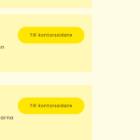
Till kontorssidan
mn
Till kontorssidan
varna