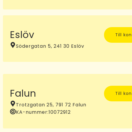
Eslöv
Till ko
Södergatan 5, 241 30 Eslöv
Falun
Till ko
Trotzgatan 25, 791 72 Falun
KA-nummer:
10072912