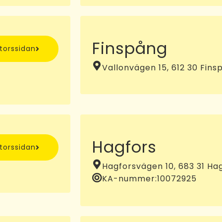
Finspång
ntorssidan
Vallonvägen 15, 612 30 Fins
Hagfors
ntorssidan
Hagforsvägen 10, 683 31 Ha
KA-nummer:
10072925