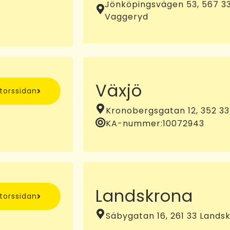
Jönköpingsvägen 53, 567 3
Vaggeryd
Växjö
ntorssidan
Kronobergsgatan 12, 352 33
KA-nummer:
10072943
Landskrona
ntorssidan
Säbygatan 16, 261 33 Lands