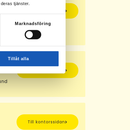
deras tjänster.
Till kontorssidan
by
Marknadsföring
Tillåt alla
Till kontorssidan
und
Till kontorssidan