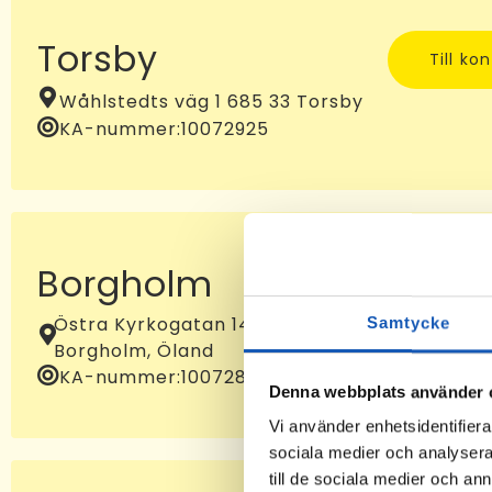
Torsby
Till ko
Wåhlstedts väg 1 685 33 Torsby
KA-nummer:
10072925
Borgholm
Till ko
Östra Kyrkogatan 14B, 387 32
Samtycke
Borgholm, Öland
KA-nummer:
10072881
Denna webbplats använder 
Vi använder enhetsidentifierar
sociala medier och analysera 
till de sociala medier och a