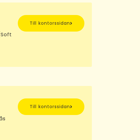
Till kontorssidan
Soft
Till kontorssidan
sås