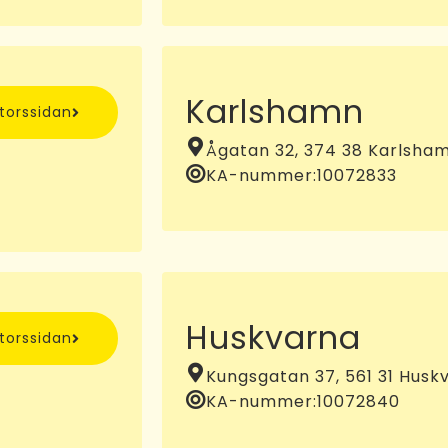
Karlshamn
ntorssidan
Ågatan 32, 374 38 Karlsha
KA-nummer:
10072833
Huskvarna
ntorssidan
Kungsgatan 37, 561 31 Husk
KA-nummer:
10072840