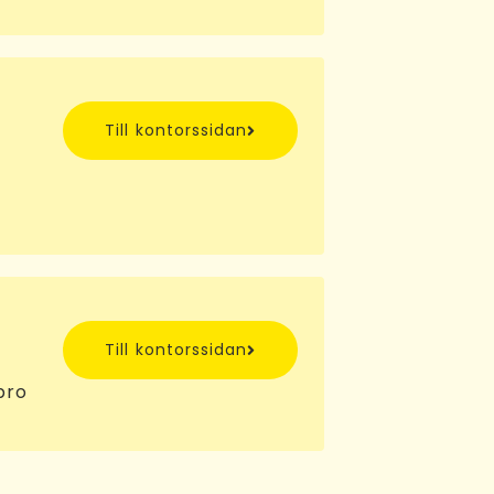
Till kontorssidan
Till kontorssidan
bro