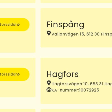
Finspång
ntorssidan
Vallonvägen 15, 612 30 Fins
Hagfors
ntorssidan
Hagforsvägen 10, 683 31 Ha
KA-nummer:
10072925