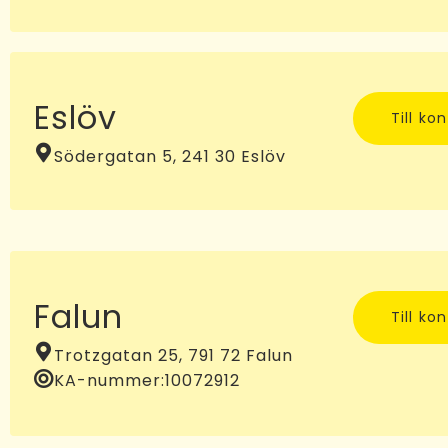
Eslöv
Till ko
Södergatan 5, 241 30 Eslöv
Falun
Till ko
Trotzgatan 25, 791 72 Falun
KA-nummer:
10072912