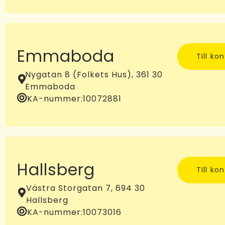
Emmaboda
Till ko
Nygatan 8 (Folkets Hus), 361 30
Emmaboda
KA-nummer:
10072881
Hallsberg
Till ko
Västra Storgatan 7, 694 30
Hallsberg
KA-nummer:
10073016