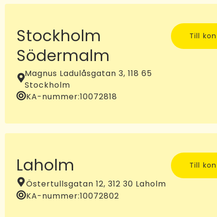
Stockholm
Till ko
Södermalm
Magnus Ladulåsgatan 3, 118 65
Stockholm
KA-nummer:
10072818
Laholm
Till ko
Östertullsgatan 12, 312 30 Laholm
KA-nummer:
10072802