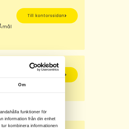
Till kontorssidan
 Åmål
Till kontorssidan
Om
jö
andahålla funktioner för
n information från din enhet
 tur kombinera informationen