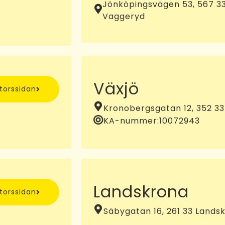
Jönköpingsvägen 53, 567 3
Vaggeryd
Växjö
ntorssidan
Kronobergsgatan 12, 352 33
KA-nummer:
10072943
Landskrona
ntorssidan
Säbygatan 16, 261 33 Lands