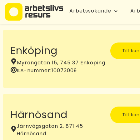
Arbetssökande
Arb
Enköping
Till ko
Myrangatan 15, 745 37 Enköping
KA-nummer:
10073009
Härnösand
Till ko
Järnvägsgatan 2, 871 45
Härnösand