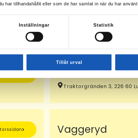
har tillhandahållit eller som de har samlat in när du har använt 
Osby
ntorssidan
Klockaregatan 4, 283 31 Os
Inställningar
Statistik
KA-nummer:
10072935
Tillåt urval
Lund
ntorssidan
Traktorgränden 3, 226 60 L
Vaggeryd
ntorssidan