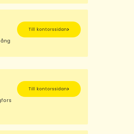
Till kontorssidan
pång
Till kontorssidan
gfors