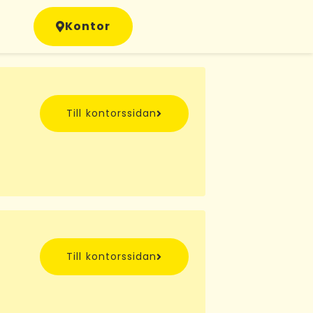
Kontor
Till kontorssidan
Till kontorssidan