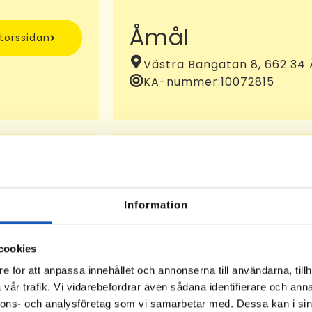
Åmål
ntorssidan
Västra Bangatan 8, 662 34
KA-nummer:
10072815
Eksjö
ntorssidan
Information
Kaserngatan 14, 575 35 Eks
cookies
e för att anpassa innehållet och annonserna till användarna, tillh
vår trafik. Vi vidarebefordrar även sådana identifierare och anna
nnons- och analysföretag som vi samarbetar med. Dessa kan i sin