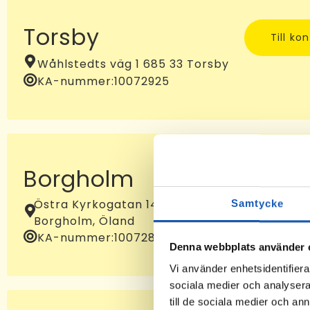
Torsby
Till ko
Wåhlstedts väg 1 685 33 Torsby
KA-nummer:
10072925
Borgholm
Till ko
Östra Kyrkogatan 14B, 387 32
Samtycke
Borgholm, Öland
KA-nummer:
10072881
Denna webbplats använder 
Vi använder enhetsidentifierar
sociala medier och analysera 
till de sociala medier och a