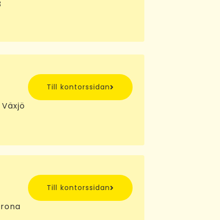
3
Till kontorssidan
 Växjö
Till kontorssidan
krona