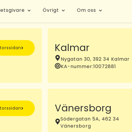
etsgivare
Övrigt
Om oss
Kalmar
ntorssidan
Nygatan 30, 392 34 Kalmar
KA-nummer:
10072881
Vänersborg
ntorssidan
Södergatan 5A, 462 34
Vänersborg