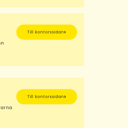
Till kontorssidan
mn
Till kontorssidan
varna