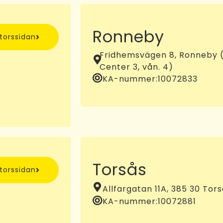
Ronneby
ntorssidan
Fridhemsvägen 8, Ronneby (
Center 3, vån. 4)
KA-nummer:
10072833
Torsås
ntorssidan
Allfargatan 11A, 385 30 Tor
KA-nummer:
10072881