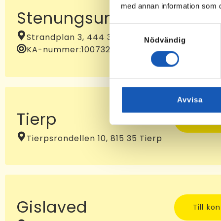
med annan information som du 
Stenungsund
Till ko
Samtyckesval
Strandplan 3, 444 31 Stenungsund
Nödvändig
KA-nummer:
10073232
Avvisa
Tierp
Till ko
Tierpsrondellen 10, 815 35 Tierp
Gislaved
Till ko