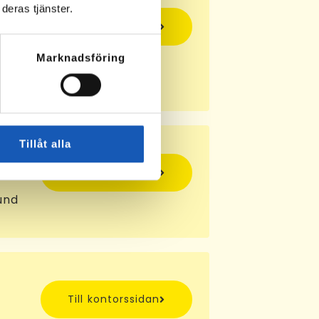
deras tjänster.
Till kontorssidan
by
Marknadsföring
Tillåt alla
Till kontorssidan
und
Till kontorssidan