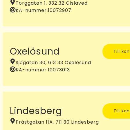
Torggatan 1, 332 32 Gislaved
KA-nummer:
10072907
Oxelösund
Till ko
Sjögatan 30, 613 33 Oxelösund
KA-nummer:
10073013
Lindesberg
Till ko
Prästgatan 11A, 711 30 Lindesberg