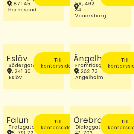
2, 871 45
5A, 462
Härnösand
34
Vänersborg
Eslöv
Ängelholm
Till
Till
Södergatan
Framtidsgatan
kontorssidan
kontorssi
5, 241 30
2, 262 73
Eslöv
Ängelholm
Falun
Örebro
Till
Till
Trotzgatan
Dialoggatan
kontorssidan
kontorssi
25, 791 72
17, 703