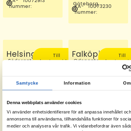
KA-
10072913
Göteborg
nummer:
KA-
10073230
nummer:
Helsingborg
Falköping
Till
Till
Södergatan
Odengatan
kontorssidan
kontorssi
97, 25227
24 C, 521
Helsingborg
46
KA-
-6
Falköping
nummer:
KA-
10072810
Samtycke
Information
O
nummer:
Denna webbplats använder cookies
Vi använder enhetsidentifierare för att anpassa innehållet oc
annonserna till användarna, tillhandahålla funktioner för socia
medier och analysera vår trafik. Vi vidarebefordrar även såd
Sveg
Tomelilla
Till
Till