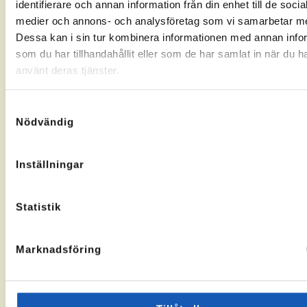
identifierare och annan information från din enhet till de socia
Gränsgatan
Nybogatan
kontorssidan
kontorssi
medier och annons- och analysföretag som vi samarbetar m
17, 842
2B, 273
32 Sveg
30
Dessa kan i sin tur kombinera informationen med annan info
KA-
10069283
Tomelilla
som du har tillhandahållit eller som de har samlat in när du h
nummer:
KA-
10073436
nummer:
använt deras tjänster.
Samtyckesval
Nödvändig
Åtvidaberg
Hässleholm
Inställningar
Till
Till
Stortorget
Vallgatan
kontorssidan
kontorssi
1, 597 30
13, 281 32
Statistik
Åtvidaberg
Hässleholm
KA-
10072935
nummer:
Marknadsföring