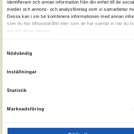
identifierare och annan information från din enhet till de socia
Gränsgatan
Nybogatan
kontorssidan
kontorssi
medier och annons- och analysföretag som vi samarbetar m
17, 842
2B, 273
32 Sveg
30
Dessa kan i sin tur kombinera informationen med annan info
KA-
10069283
Tomelilla
som du har tillhandahållit eller som de har samlat in när du h
nummer:
KA-
10073436
nummer:
använt deras tjänster.
Samtyckesval
Nödvändig
Åtvidaberg
Hässleholm
Inställningar
Till
Till
Stortorget
Vallgatan
kontorssidan
kontorssi
1, 597 30
13, 281 32
Statistik
Åtvidaberg
Hässleholm
KA-
10072935
nummer:
Marknadsföring