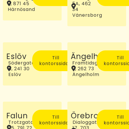
2, 871 45
5A, 462
Härnösand
34
Vänersborg
Eslöv
Ängelholm
Till
Till
Södergatan
Framtidsgatan
kontorssidan
kontorssi
5, 241 30
2, 262 73
Eslöv
Ängelholm
Falun
Örebro
Till
Till
Trotzgatan
Dialoggatan
kontorssidan
kontorssi
25, 791 72
17, 703