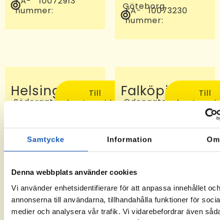
KA-
10072913
Göteborg
nummer:
KA-
10073230
nummer:
Helsingborg
Falköping
Till
Till
Södergatan
Odengatan
kontorssidan
kontorssi
97, 25227
24 C, 521
Helsingborg
46
KA-
-6
Falköping
nummer:
KA-
10072810
Samtycke
Information
O
nummer:
Denna webbplats använder cookies
Vi använder enhetsidentifierare för att anpassa innehållet oc
annonserna till användarna, tillhandahålla funktioner för socia
medier och analysera vår trafik. Vi vidarebefordrar även såd
Sveg
Tomelilla
Till
Till