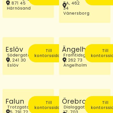
2, 871 45
5A, 462
Härnösand
34
Vänersborg
Eslöv
Ängelholm
Till
Till
Södergatan
Framtidsgatan
kontorssidan
kontorssi
5, 241 30
2, 262 73
Eslöv
Ängelholm
Falun
Örebro
Till
Till
Trotzgatan
Dialoggatan
kontorssidan
kontorssi
25, 791 72
17, 703