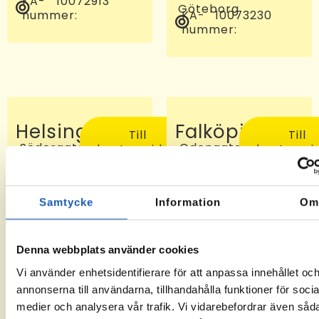
KA-
10072913
Göteborg
nummer:
KA-
10073230
nummer:
Helsingborg
Falköping
Till
Till
Södergatan
Odengatan
kontorssidan
kontorssi
97, 25227
24 C, 521
Helsingborg
46
KA-
-6
Falköping
nummer:
KA-
10072810
Samtycke
Information
O
nummer:
Denna webbplats använder cookies
Vi använder enhetsidentifierare för att anpassa innehållet oc
annonserna till användarna, tillhandahålla funktioner för socia
medier och analysera vår trafik. Vi vidarebefordrar även såd
Sveg
Tomelilla
Till
Till