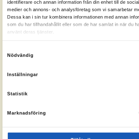
identifierare och annan information från din enhet till de socia
Gränsgatan
Nybogatan
kontorssidan
kontorssi
medier och annons- och analysföretag som vi samarbetar m
17, 842
2B, 273
32 Sveg
30
Dessa kan i sin tur kombinera informationen med annan info
KA-
10069283
Tomelilla
som du har tillhandahållit eller som de har samlat in när du h
nummer:
KA-
10073436
nummer:
använt deras tjänster.
Samtyckesval
Nödvändig
Åtvidaberg
Hässleholm
Inställningar
Till
Till
Stortorget
Vallgatan
kontorssidan
kontorssi
1, 597 30
13, 281 32
Statistik
Åtvidaberg
Hässleholm
KA-
10072935
nummer:
Marknadsföring