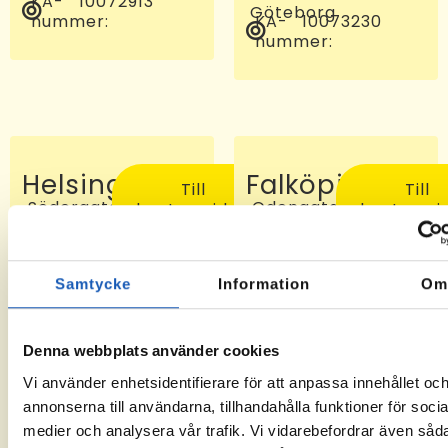
KA-
10072913
Göteborg
nummer:
KA-
10073230
nummer:
Helsingborg
Falköping
Till
Till
Södergatan
Odengatan
kontorssidan
kontorssi
97, 25227
24 C, 521
Helsingborg
46
KA-
-6
Falköping
nummer:
KA-
10072810
Samtycke
Information
O
nummer:
Denna webbplats använder cookies
Vi använder enhetsidentifierare för att anpassa innehållet oc
annonserna till användarna, tillhandahålla funktioner för socia
medier och analysera vår trafik. Vi vidarebefordrar även såd
Sveg
Tomelilla
Till
Till