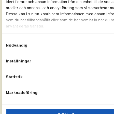
identifierare och annan information från din enhet till de socia
Gränsgatan
Nybogatan
kontorssidan
kontorssi
medier och annons- och analysföretag som vi samarbetar m
17, 842
2B, 273
32 Sveg
30
Dessa kan i sin tur kombinera informationen med annan info
KA-
10069283
Tomelilla
som du har tillhandahållit eller som de har samlat in när du h
nummer:
KA-
10073436
nummer:
använt deras tjänster.
Samtyckesval
Nödvändig
Åtvidaberg
Hässleholm
Inställningar
Till
Till
Stortorget
Vallgatan
kontorssidan
kontorssi
1, 597 30
13, 281 32
Statistik
Åtvidaberg
Hässleholm
KA-
10072935
nummer:
Marknadsföring