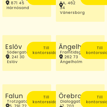
2, 871 45
5A, 462
Härnösand
34
Vänersborg
Eslöv
Ängelholm
Till
Till
Södergatan
Framtidsgatan
kontorssidan
kontorssi
5, 241 30
2, 262 73
Eslöv
Ängelholm
Falun
Örebro
Till
Till
Trotzgatan
Dialoggatan
kontorssidan
kontorssi
25, 791 72
17, 703