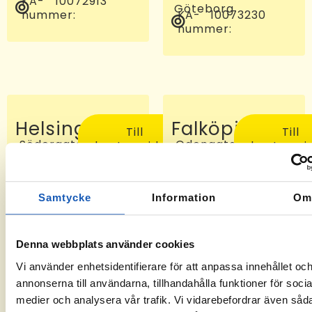
KA-
10072913
Göteborg
nummer:
KA-
10073230
nummer:
Helsingborg
Falköping
Till
Till
Södergatan
Odengatan
kontorssidan
kontorssi
97, 25227
24 C, 521
Helsingborg
46
KA-
-6
Falköping
nummer:
KA-
10072810
Samtycke
Information
O
nummer:
Denna webbplats använder cookies
Vi använder enhetsidentifierare för att anpassa innehållet oc
annonserna till användarna, tillhandahålla funktioner för socia
medier och analysera vår trafik. Vi vidarebefordrar även såd
Sveg
Tomelilla
Till
Till