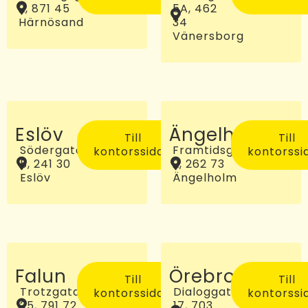
2, 871 45
5A, 462
Härnösand
34
Vänersborg
Eslöv
Ängelholm
Till
Till
Södergatan
Framtidsgatan
kontorssidan
kontorssi
5, 241 30
2, 262 73
Eslöv
Ängelholm
Falun
Örebro
Till
Till
Trotzgatan
Dialoggatan
kontorssidan
kontorssi
25, 791 72
17, 703