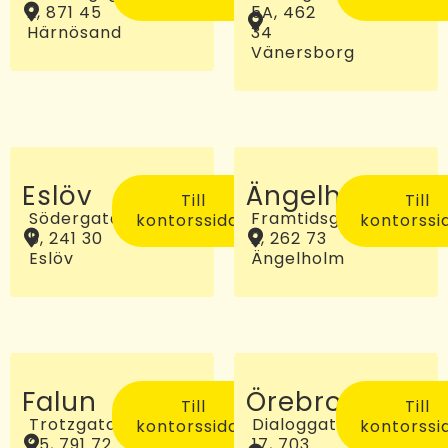
2, 871 45
5A, 462
Härnösand
34
Vänersborg
Eslöv
Ängelholm
Till
Till
Södergatan
Framtidsgatan
kontorssidan
kontorssi
5, 241 30
2, 262 73
Eslöv
Ängelholm
Falun
Örebro
Till
Till
Trotzgatan
Dialoggatan
kontorssidan
kontorssi
25, 791 72
17, 703