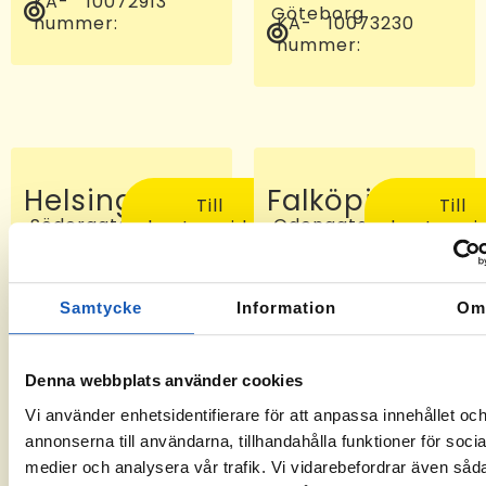
KA-
10072913
Göteborg
nummer:
KA-
10073230
nummer:
Helsingborg
Falköping
Till
Till
Södergatan
Odengatan
kontorssidan
kontorssi
97, 25227
24 C, 521
Helsingborg
46
KA-
-6
Falköping
nummer:
KA-
10072810
Samtycke
Information
O
nummer:
Denna webbplats använder cookies
Vi använder enhetsidentifierare för att anpassa innehållet oc
annonserna till användarna, tillhandahålla funktioner för socia
medier och analysera vår trafik. Vi vidarebefordrar även såd
Sveg
Tomelilla
Till
Till