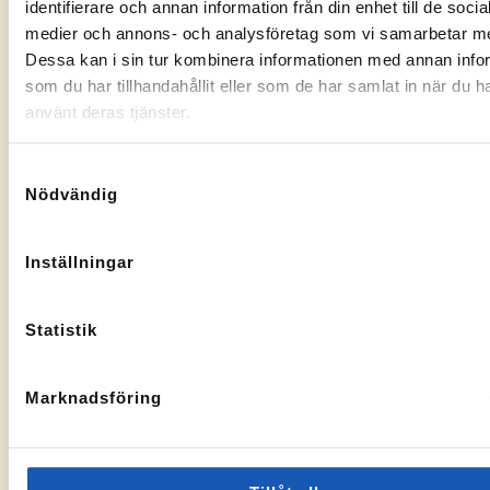
identifierare och annan information från din enhet till de socia
Gränsgatan
Nybogatan
kontorssidan
kontorssi
medier och annons- och analysföretag som vi samarbetar m
17, 842
2B, 273
32 Sveg
30
Dessa kan i sin tur kombinera informationen med annan info
KA-
10069283
Tomelilla
som du har tillhandahållit eller som de har samlat in när du h
nummer:
KA-
10073436
nummer:
använt deras tjänster.
Samtyckesval
Nödvändig
Åtvidaberg
Hässleholm
Inställningar
Till
Till
Stortorget
Vallgatan
kontorssidan
kontorssi
1, 597 30
13, 281 32
Statistik
Åtvidaberg
Hässleholm
KA-
10072935
nummer:
Marknadsföring