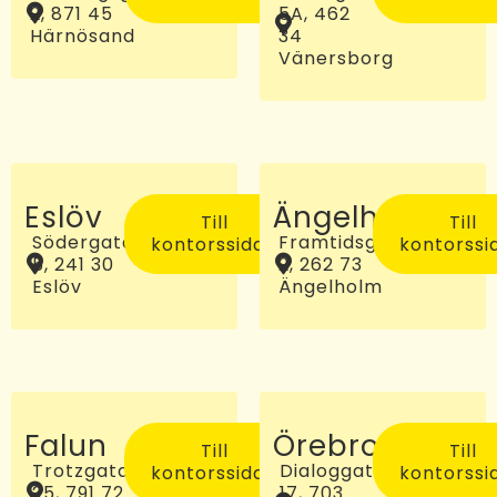
2, 871 45
5A, 462
Härnösand
34
Vänersborg
Eslöv
Ängelholm
Till
Till
Södergatan
Framtidsgatan
kontorssidan
kontorssi
5, 241 30
2, 262 73
Eslöv
Ängelholm
Falun
Örebro
Till
Till
Trotzgatan
Dialoggatan
kontorssidan
kontorssi
25, 791 72
17, 703