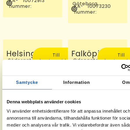
KA-
10072913
Göteborg
nummer:
KA-
10073230
nummer:
Helsingborg
Falköping
Till
Till
Södergatan
Odengatan
kontorssidan
kontorssi
97, 25227
24 C, 521
Helsingborg
46
KA-
-6
Falköping
nummer:
KA-
10072810
Samtycke
Information
O
nummer:
Denna webbplats använder cookies
Vi använder enhetsidentifierare för att anpassa innehållet oc
annonserna till användarna, tillhandahålla funktioner för socia
medier och analysera vår trafik. Vi vidarebefordrar även såd
Sveg
Tomelilla
Till
Till