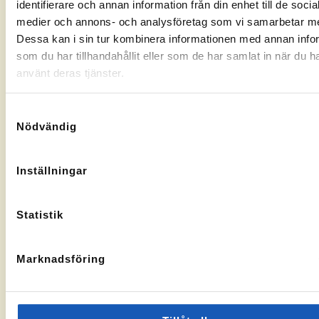
identifierare och annan information från din enhet till de socia
Gränsgatan
Nybogatan
kontorssidan
kontorssi
medier och annons- och analysföretag som vi samarbetar m
17, 842
2B, 273
32 Sveg
30
Dessa kan i sin tur kombinera informationen med annan info
KA-
10069283
Tomelilla
som du har tillhandahållit eller som de har samlat in när du h
nummer:
KA-
10073436
nummer:
använt deras tjänster.
Samtyckesval
Nödvändig
Åtvidaberg
Hässleholm
Inställningar
Till
Till
Stortorget
Vallgatan
kontorssidan
kontorssi
1, 597 30
13, 281 32
Statistik
Åtvidaberg
Hässleholm
KA-
10072935
nummer:
Marknadsföring