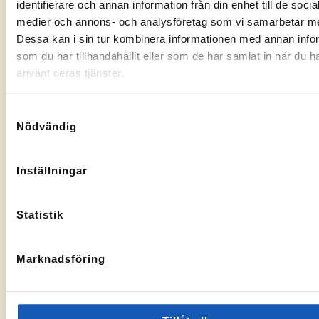
identifierare och annan information från din enhet till de socia
Gränsgatan
Nybogatan
kontorssidan
kontorssi
medier och annons- och analysföretag som vi samarbetar m
17, 842
2B, 273
32 Sveg
30
Dessa kan i sin tur kombinera informationen med annan info
KA-
10069283
Tomelilla
som du har tillhandahållit eller som de har samlat in när du h
nummer:
KA-
10073436
nummer:
använt deras tjänster.
Samtyckesval
Nödvändig
Åtvidaberg
Hässleholm
Inställningar
Till
Till
Stortorget
Vallgatan
kontorssidan
kontorssi
1, 597 30
13, 281 32
Statistik
Åtvidaberg
Hässleholm
KA-
10072935
nummer:
Marknadsföring