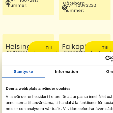
KA-
10072913
Göteborg
nummer:
KA-
10073230
nummer:
Helsingborg
Falköping
Till
Till
Södergatan
Odengatan
kontorssidan
kontorssi
97, 25227
24 C, 521
Helsingborg
46
KA-
-6
Falköping
nummer:
KA-
10072810
Samtycke
Information
O
nummer:
Denna webbplats använder cookies
Vi använder enhetsidentifierare för att anpassa innehållet oc
annonserna till användarna, tillhandahålla funktioner för socia
medier och analysera vår trafik. Vi vidarebefordrar även såd
Sveg
Tomelilla
Till
Till