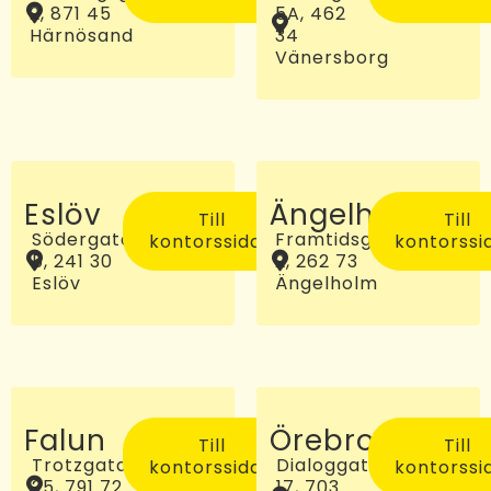
2, 871 45
5A, 462
Härnösand
34
Vänersborg
Eslöv
Ängelholm
Till
Till
Södergatan
Framtidsgatan
kontorssidan
kontorssi
5, 241 30
2, 262 73
Eslöv
Ängelholm
Falun
Örebro
Till
Till
Trotzgatan
Dialoggatan
kontorssidan
kontorssi
25, 791 72
17, 703