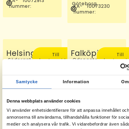
KA-
10072913
Göteborg
nummer:
KA-
10073230
nummer:
Helsingborg
Falköping
Till
Till
Södergatan
Odengatan
kontorssidan
kontorssi
97, 25227
24 C, 521
Helsingborg
46
KA-
-6
Falköping
nummer:
KA-
10072810
Samtycke
Information
O
nummer:
Denna webbplats använder cookies
Vi använder enhetsidentifierare för att anpassa innehållet oc
annonserna till användarna, tillhandahålla funktioner för socia
medier och analysera vår trafik. Vi vidarebefordrar även såd
Sveg
Tomelilla
Till
Till