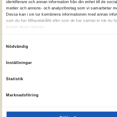
identifierare och annan information från din enhet till de socia
Gränsgatan
Nybogatan
kontorssidan
kontorssi
medier och annons- och analysföretag som vi samarbetar m
17, 842
2B, 273
32 Sveg
30
Dessa kan i sin tur kombinera informationen med annan info
KA-
10069283
Tomelilla
som du har tillhandahållit eller som de har samlat in när du h
nummer:
KA-
10073436
nummer:
använt deras tjänster.
Samtyckesval
Nödvändig
Åtvidaberg
Hässleholm
Inställningar
Till
Till
Stortorget
Vallgatan
kontorssidan
kontorssi
1, 597 30
13, 281 32
Statistik
Åtvidaberg
Hässleholm
KA-
10072935
nummer:
Marknadsföring