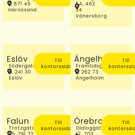
2, 871 45
5A, 462
Härnösand
34
Vänersborg
Eslöv
Ängelholm
Till
Till
Södergatan
Framtidsgatan
kontorssidan
kontorssi
5, 241 30
2, 262 73
Eslöv
Ängelholm
Falun
Örebro
Till
Till
Trotzgatan
Dialoggatan
kontorssidan
kontorssi
25, 791 72
17, 703