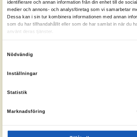
identifierare och annan information från din enhet till de socia
Gränsgatan
Nybogatan
kontorssidan
kontorssi
medier och annons- och analysföretag som vi samarbetar m
17, 842
2B, 273
32 Sveg
30
Dessa kan i sin tur kombinera informationen med annan info
KA-
10069283
Tomelilla
som du har tillhandahållit eller som de har samlat in när du h
nummer:
KA-
10073436
nummer:
använt deras tjänster.
Samtyckesval
Nödvändig
Åtvidaberg
Hässleholm
Inställningar
Till
Till
Stortorget
Vallgatan
kontorssidan
kontorssi
1, 597 30
13, 281 32
Statistik
Åtvidaberg
Hässleholm
KA-
10072935
nummer:
Marknadsföring