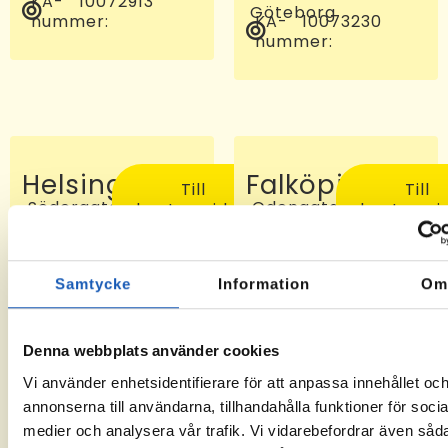
KA-
10072913
Göteborg
nummer:
KA-
10073230
nummer:
Helsingborg
Falköping
Till
Till
Södergatan
Odengatan
kontorssidan
kontorssi
97, 25227
24 C, 521
Helsingborg
46
KA-
-6
Falköping
nummer:
KA-
10072810
Samtycke
Information
O
nummer:
Denna webbplats använder cookies
Vi använder enhetsidentifierare för att anpassa innehållet oc
annonserna till användarna, tillhandahålla funktioner för socia
medier och analysera vår trafik. Vi vidarebefordrar även såd
Sveg
Tomelilla
Till
Till