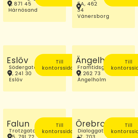
2, 871 45
5A, 462
Härnösand
34
Vänersborg
Eslöv
Ängelholm
Till
Till
Södergatan
Framtidsgatan
kontorssidan
kontorssi
5, 241 30
2, 262 73
Eslöv
Ängelholm
Falun
Örebro
Till
Till
Trotzgatan
Dialoggatan
kontorssidan
kontorssi
25, 791 72
17, 703