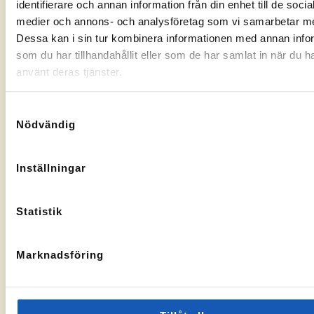
identifierare och annan information från din enhet till de socia
Gränsgatan
Nybogatan
kontorssidan
kontorssi
medier och annons- och analysföretag som vi samarbetar m
17, 842
2B, 273
32 Sveg
30
Dessa kan i sin tur kombinera informationen med annan info
KA-
10069283
Tomelilla
som du har tillhandahållit eller som de har samlat in när du h
nummer:
KA-
10073436
nummer:
använt deras tjänster.
Samtyckesval
Nödvändig
Åtvidaberg
Hässleholm
Inställningar
Till
Till
Stortorget
Vallgatan
kontorssidan
kontorssi
1, 597 30
13, 281 32
Statistik
Åtvidaberg
Hässleholm
KA-
10072935
nummer:
Marknadsföring