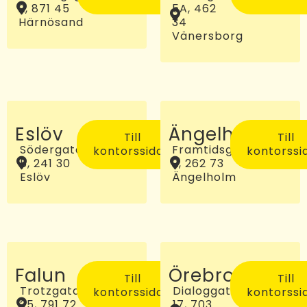
2, 871 45
5A, 462
Härnösand
34
Vänersborg
Eslöv
Ängelholm
Till
Till
Södergatan
Framtidsgatan
kontorssidan
kontorssi
5, 241 30
2, 262 73
Eslöv
Ängelholm
Falun
Örebro
Till
Till
Trotzgatan
Dialoggatan
kontorssidan
kontorssi
25, 791 72
17, 703