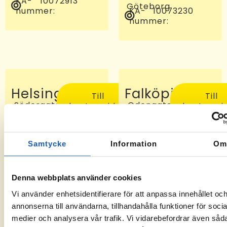
KA-
10072913
Göteborg
nummer:
KA-
10073230
nummer:
Helsingborg
Falköping
Till
Till
Södergatan
Odengatan
kontorssidan
kontorssi
97, 25227
24 C, 521
Helsingborg
46
KA-
-6
Falköping
nummer:
KA-
10072810
Samtycke
Information
O
nummer:
Denna webbplats använder cookies
Vi använder enhetsidentifierare för att anpassa innehållet oc
annonserna till användarna, tillhandahålla funktioner för socia
medier och analysera vår trafik. Vi vidarebefordrar även såd
Sveg
Tomelilla
Till
Till