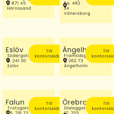
2, 871 45
5A, 462
Härnösand
34
Vänersborg
Eslöv
Ängelholm
Till
Till
Södergatan
Framtidsgatan
kontorssidan
kontorssi
5, 241 30
2, 262 73
Eslöv
Ängelholm
Falun
Örebro
Till
Till
Trotzgatan
Dialoggatan
kontorssidan
kontorssi
25, 791 72
17, 703