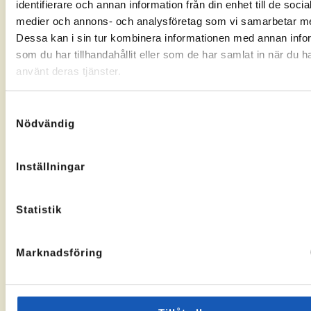
identifierare och annan information från din enhet till de socia
Gränsgatan
Nybogatan
kontorssidan
kontorssi
medier och annons- och analysföretag som vi samarbetar m
17, 842
2B, 273
32 Sveg
30
Dessa kan i sin tur kombinera informationen med annan info
KA-
10069283
Tomelilla
som du har tillhandahållit eller som de har samlat in när du h
nummer:
KA-
10073436
nummer:
använt deras tjänster.
Samtyckesval
Nödvändig
Åtvidaberg
Hässleholm
Inställningar
Till
Till
Stortorget
Vallgatan
kontorssidan
kontorssi
1, 597 30
13, 281 32
Statistik
Åtvidaberg
Hässleholm
KA-
10072935
nummer:
Marknadsföring