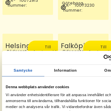
KA-
10072913
Göteborg
nummer:
KA-
10073230
nummer:
Helsingborg
Falköping
Till
Till
Södergatan
Odengatan
kontorssidan
kontorssi
97, 25227
24 C, 521
Helsingborg
46
KA-
-6
Falköping
nummer:
KA-
10072810
Samtycke
Information
O
nummer:
Denna webbplats använder cookies
Vi använder enhetsidentifierare för att anpassa innehållet oc
annonserna till användarna, tillhandahålla funktioner för socia
medier och analysera vår trafik. Vi vidarebefordrar även såd
Sveg
Tomelilla
Till
Till