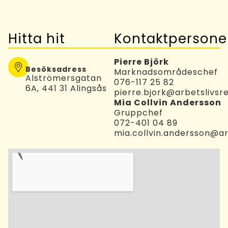
Hitta hit
Kontaktpersone
Pierre Björk
Besöksadress
Marknadsområdeschef
Alströmersgatan
076-117 25 82
6A, 441 31 Alingsås
pierre.bjork@arbetslivsre
Mia Collvin Andersson
Gruppchef
072-401 04 89
mia.collvin.andersson@ar