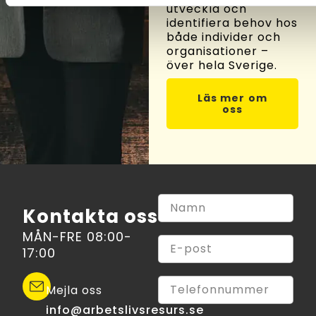
utveckla och
identifiera behov hos
både individer och
organisationer –
över hela Sverige.
Läs mer om
oss
Kontakta oss
MÅN-FRE 08:00-
17:00
Mejla oss
info@arbetslivsresurs.se​