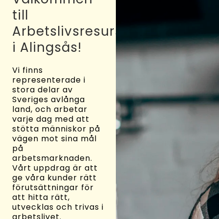
till
Arbetslivsresurs
i Alingsås!
Vi finns
representerade i
stora delar av
Sveriges avlånga
land, och arbetar
varje dag med att
stötta människor på
vägen mot sina mål
på
arbetsmarknaden.
Vårt uppdrag är att
ge våra kunder rätt
förutsättningar för
att hitta rätt,
utvecklas och trivas i
arbetslivet.