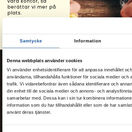
våra kontor, så
berättar vi mer på
plats.
Hitta kontor
Samtycke
Information
Denna webbplats använder cookies
Om oss
Vi använder enhetsidentifierare för att anpassa innehållet och
användarna, tillhandahålla funktioner för sociala medier och 
På Arbetslivsresurs
trafik. Vi vidarebefordrar även sådana identifierare och annan
hjälper vi människor
din enhet till de sociala medier och annons- och analysföret
att hitta vägar till ny
samarbetar med. Dessa kan i sin tur kombinera informatio
sysselsättning. Vi
information som du har tillhandahållit eller som de har samlat
består bl.a. av
socionomer,
använt deras tjänster.
sociologer,
arbetsterapeuter,
hälsovetare och