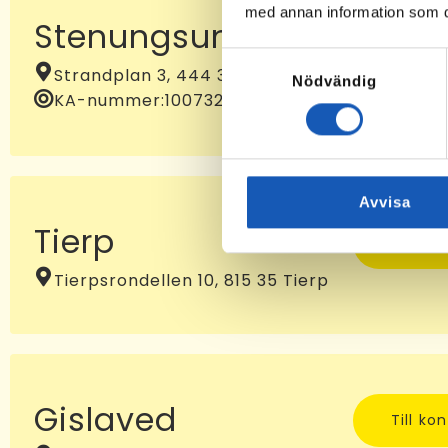
med annan information som du 
Stenungsund
Till ko
Samtyckesval
Strandplan 3, 444 31 Stenungsund
Nödvändig
KA-nummer:
10073232
Avvisa
Tierp
Till ko
Tierpsrondellen 10, 815 35 Tierp
Gislaved
Till ko