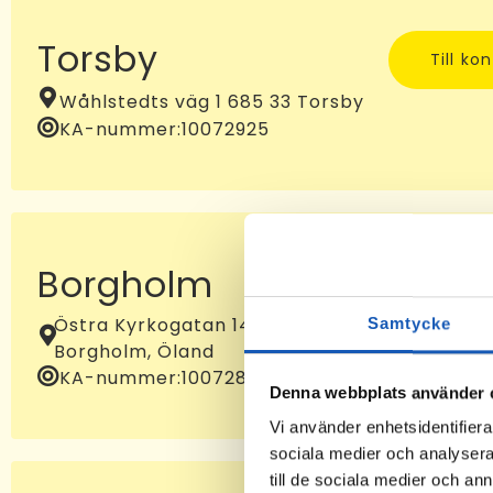
Torsby
Till ko
Wåhlstedts väg 1 685 33 Torsby
KA-nummer:
10072925
Borgholm
Till ko
Östra Kyrkogatan 14B, 387 32
Samtycke
Borgholm, Öland
KA-nummer:
10072881
Denna webbplats använder 
Vi använder enhetsidentifierar
sociala medier och analysera 
till de sociala medier och a