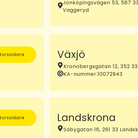
Jönköpingsvägen 53, 567 3
Vaggeryd
Växjö
ntorssidan
Kronobergsgatan 12, 352 33
KA-nummer:
10072943
Landskrona
ntorssidan
Säbygatan 16, 261 33 Lands