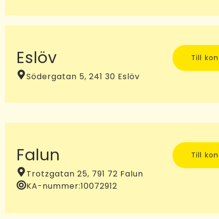
Eslöv
Till ko
Södergatan 5, 241 30 Eslöv
Falun
Till ko
Trotzgatan 25, 791 72 Falun
KA-nummer:
10072912