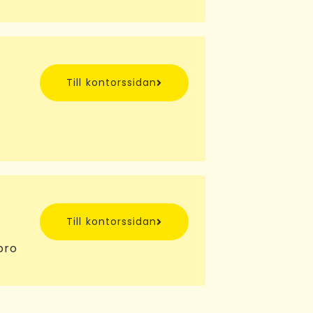
Till kontorssidan
Till kontorssidan
bro