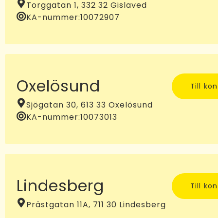
Torggatan 1, 332 32 Gislaved
KA-nummer:
10072907
Oxelösund
Till ko
Sjögatan 30, 613 33 Oxelösund
KA-nummer:
10073013
Lindesberg
Till ko
Prästgatan 11A, 711 30 Lindesberg