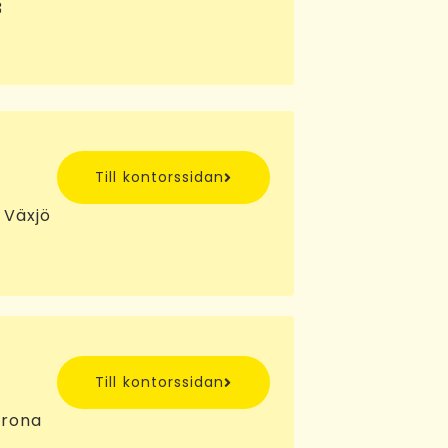
3
Till kontorssidan
 Växjö
Till kontorssidan
krona