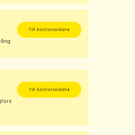
Till kontorssidan
pång
Till kontorssidan
gfors