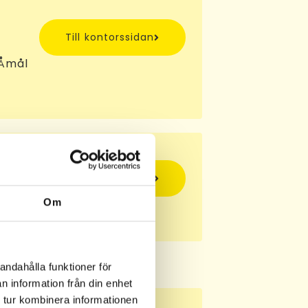
Till kontorssidan
 Åmål
Till kontorssidan
Om
jö
andahålla funktioner för
n information från din enhet
 tur kombinera informationen