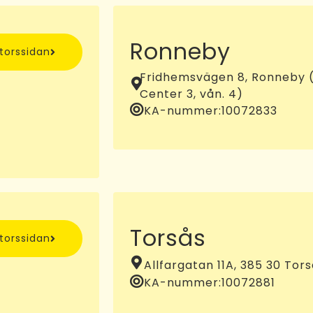
Ronneby
ntorssidan
Fridhemsvägen 8, Ronneby (
Center 3, vån. 4)
KA-nummer:
10072833
Torsås
ntorssidan
Allfargatan 11A, 385 30 Tor
KA-nummer:
10072881