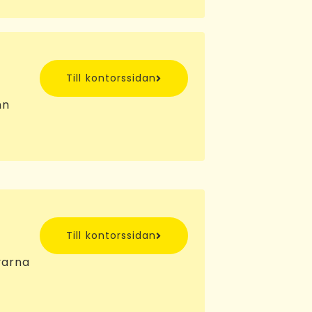
Till kontorssidan
mn
Till kontorssidan
varna