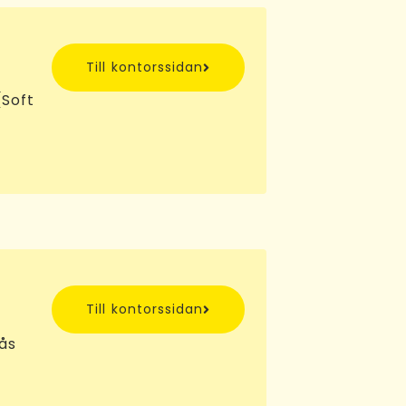
Till kontorssidan
Soft
Till kontorssidan
sås