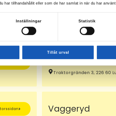
har tillhandahållit eller som de har samlat in när du har använt 
Osby
ntorssidan
Klockaregatan 4, 283 31 Os
Inställningar
Statistik
KA-nummer:
10072935
Tillåt urval
Lund
ntorssidan
Traktorgränden 3, 226 60 L
Vaggeryd
ntorssidan