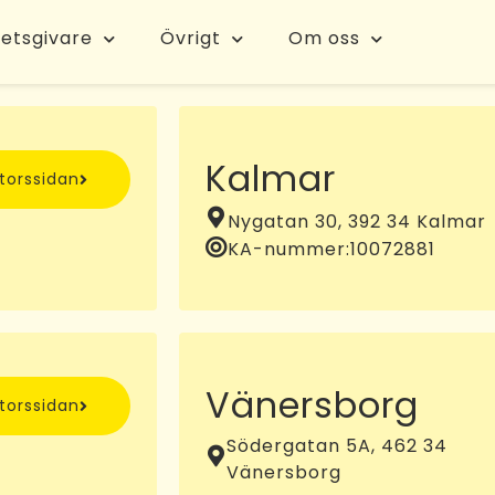
etsgivare
Övrigt
Om oss
Kalmar
ntorssidan
Nygatan 30, 392 34 Kalmar
KA-nummer:
10072881
Vänersborg
ntorssidan
Södergatan 5A, 462 34
Vänersborg