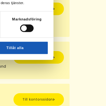
deras tjänster.
Till kontorssidan
by
Marknadsföring
Tillåt alla
Till kontorssidan
und
Till kontorssidan