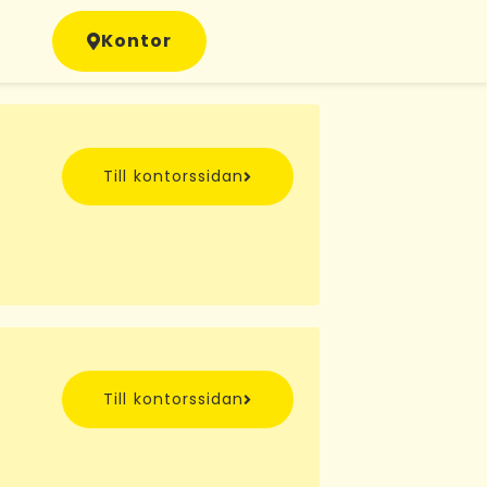
Kontor
Till kontorssidan
Till kontorssidan