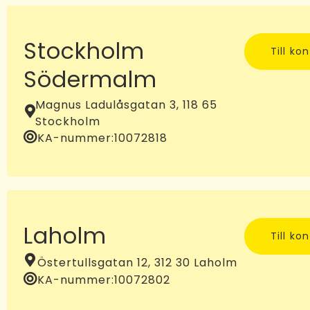
Stockholm
Till ko
Södermalm
Magnus Ladulåsgatan 3, 118 65
Stockholm
KA-nummer:
10072818
Laholm
Till ko
Östertullsgatan 12, 312 30 Laholm
KA-nummer:
10072802