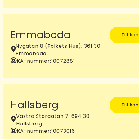
Emmaboda
Till ko
Nygatan 8 (Folkets Hus), 361 30
Emmaboda
KA-nummer:
10072881
Hallsberg
Till ko
Västra Storgatan 7, 694 30
Hallsberg
KA-nummer:
10073016