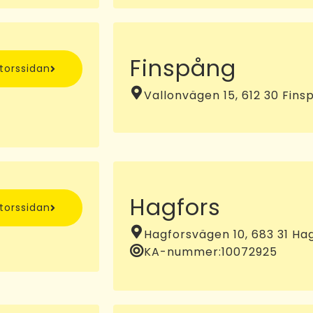
Finspång
ntorssidan
Vallonvägen 15, 612 30 Fins
Hagfors
ntorssidan
Hagforsvägen 10, 683 31 Ha
KA-nummer:
10072925