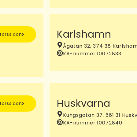
Karlshamn
ntorssidan
Ågatan 32, 374 38 Karlsha
KA-nummer:
10072833
Huskvarna
ntorssidan
Kungsgatan 37, 561 31 Husk
KA-nummer:
10072840