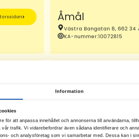
Åmål
ntorssidan
Västra Bangatan 8, 662 34
KA-nummer:
10072815
Eksjö
ntorssidan
Information
Kaserngatan 14, 575 35 Eks
cookies
e för att anpassa innehållet och annonserna till användarna, tillh
vår trafik. Vi vidarebefordrar även sådana identifierare och anna
nnons- och analysföretag som vi samarbetar med. Dessa kan i sin