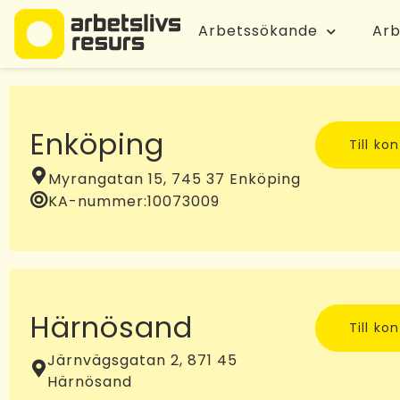
Arbetssökande
Arb
Enköping
Till ko
Myrangatan 15, 745 37 Enköping
KA-nummer:
10073009
Härnösand
Till ko
Järnvägsgatan 2, 871 45
Härnösand