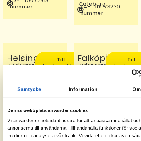
KA-
10072913
Göteborg
nummer:
KA-
10073230
nummer:
Helsingborg
Falköping
Till
Till
Södergatan
Odengatan
kontorssidan
kontorssi
97, 25227
24 C, 521
Helsingborg
46
KA-
-6
Falköping
nummer:
KA-
10072810
Samtycke
Information
O
nummer:
Denna webbplats använder cookies
Vi använder enhetsidentifierare för att anpassa innehållet oc
annonserna till användarna, tillhandahålla funktioner för socia
medier och analysera vår trafik. Vi vidarebefordrar även såd
Sveg
Tomelilla
Till
Till