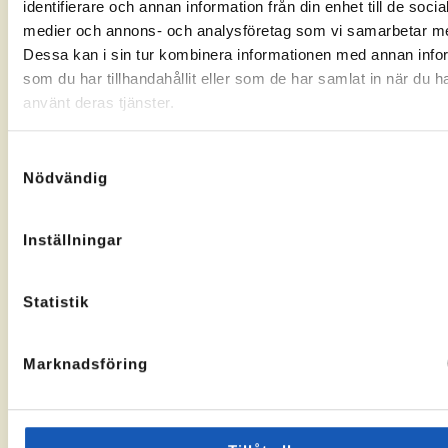
identifierare och annan information från din enhet till de socia
Gränsgatan
Nybogatan
kontorssidan
kontorssi
medier och annons- och analysföretag som vi samarbetar m
17, 842
2B, 273
32 Sveg
30
Dessa kan i sin tur kombinera informationen med annan info
KA-
10069283
Tomelilla
som du har tillhandahållit eller som de har samlat in när du h
nummer:
KA-
10073436
nummer:
använt deras tjänster.
Samtyckesval
Nödvändig
Åtvidaberg
Hässleholm
Inställningar
Till
Till
Stortorget
Vallgatan
kontorssidan
kontorssi
1, 597 30
13, 281 32
Statistik
Åtvidaberg
Hässleholm
KA-
10072935
nummer:
Marknadsföring