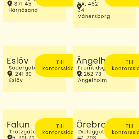
2, 871 45
5A, 462
Härnösand
34
Vänersborg
Eslöv
Ängelholm
Till
Till
Södergatan
Framtidsgatan
kontorssidan
kontorssi
5, 241 30
2, 262 73
Eslöv
Ängelholm
Falun
Örebro
Till
Till
Trotzgatan
Dialoggatan
kontorssidan
kontorssi
25, 791 72
17, 703