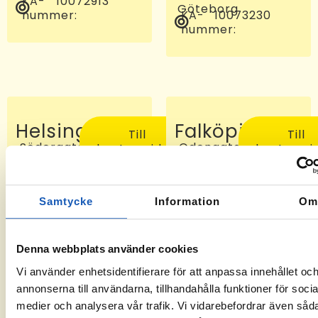
KA-
10072913
Göteborg
nummer:
KA-
10073230
nummer:
Helsingborg
Falköping
Till
Till
Södergatan
Odengatan
kontorssidan
kontorssi
97, 25227
24 C, 521
Helsingborg
46
KA-
-6
Falköping
nummer:
KA-
10072810
Samtycke
Information
O
nummer:
Denna webbplats använder cookies
Vi använder enhetsidentifierare för att anpassa innehållet oc
annonserna till användarna, tillhandahålla funktioner för socia
medier och analysera vår trafik. Vi vidarebefordrar även såd
Sveg
Tomelilla
Till
Till