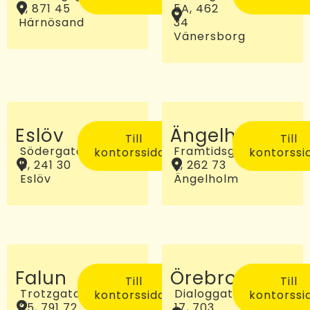
2, 871 45
5A, 462
Härnösand
34
Vänersborg
Eslöv
Ängelholm
Till
Till
Södergatan
Framtidsgatan
kontorssidan
kontorssi
5, 241 30
2, 262 73
Eslöv
Ängelholm
Falun
Örebro
Till
Till
Trotzgatan
Dialoggatan
kontorssidan
kontorssi
25, 791 72
17, 703