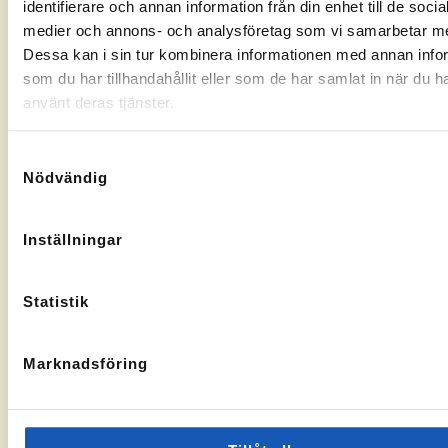
identifierare och annan information från din enhet till de socia
Gränsgatan
Nybogatan
kontorssidan
kontorssi
medier och annons- och analysföretag som vi samarbetar m
17, 842
2B, 273
32 Sveg
30
Dessa kan i sin tur kombinera informationen med annan info
KA-
10069283
Tomelilla
som du har tillhandahållit eller som de har samlat in när du h
nummer:
KA-
10073436
nummer:
använt deras tjänster.
Samtyckesval
Nödvändig
Åtvidaberg
Hässleholm
Inställningar
Till
Till
Stortorget
Vallgatan
kontorssidan
kontorssi
1, 597 30
13, 281 32
Statistik
Åtvidaberg
Hässleholm
KA-
10072935
nummer:
Marknadsföring