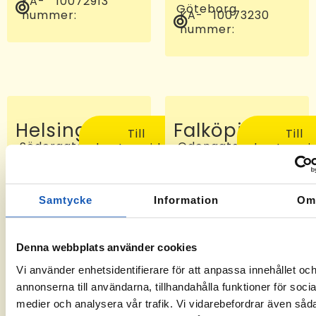
KA-
10072913
Göteborg
nummer:
KA-
10073230
nummer:
Helsingborg
Falköping
Till
Till
Södergatan
Odengatan
kontorssidan
kontorssi
97, 25227
24 C, 521
Helsingborg
46
KA-
-6
Falköping
nummer:
KA-
10072810
Samtycke
Information
O
nummer:
Denna webbplats använder cookies
Vi använder enhetsidentifierare för att anpassa innehållet oc
annonserna till användarna, tillhandahålla funktioner för socia
medier och analysera vår trafik. Vi vidarebefordrar även såd
Sveg
Tomelilla
Till
Till