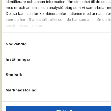
identifierare och annan information från din enhet till de socia
Gränsgatan
Nybogatan
kontorssidan
kontorssi
medier och annons- och analysföretag som vi samarbetar m
17, 842
2B, 273
32 Sveg
30
Dessa kan i sin tur kombinera informationen med annan info
KA-
10069283
Tomelilla
som du har tillhandahållit eller som de har samlat in när du h
nummer:
KA-
10073436
nummer:
använt deras tjänster.
Samtyckesval
Nödvändig
Åtvidaberg
Hässleholm
Inställningar
Till
Till
Stortorget
Vallgatan
kontorssidan
kontorssi
1, 597 30
13, 281 32
Statistik
Åtvidaberg
Hässleholm
KA-
10072935
nummer:
Marknadsföring