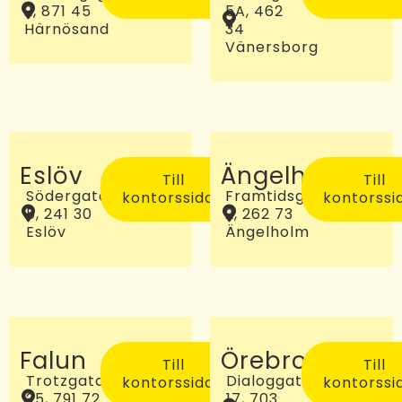
2, 871 45
5A, 462
Härnösand
34
Vänersborg
Eslöv
Ängelholm
Till
Till
Södergatan
Framtidsgatan
kontorssidan
kontorssi
5, 241 30
2, 262 73
Eslöv
Ängelholm
Falun
Örebro
Till
Till
Trotzgatan
Dialoggatan
kontorssidan
kontorssi
25, 791 72
17, 703