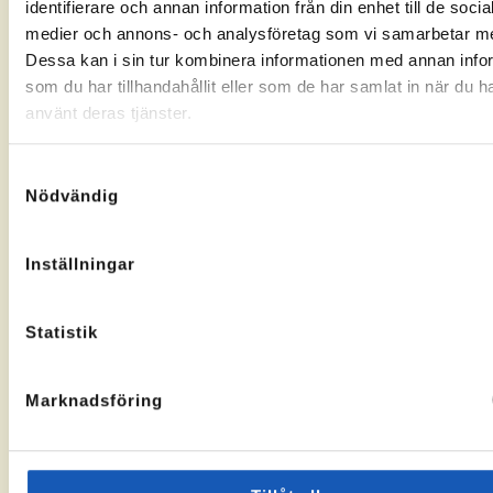
identifierare och annan information från din enhet till de socia
Gränsgatan
Nybogatan
kontorssidan
kontorssi
medier och annons- och analysföretag som vi samarbetar m
17, 842
2B, 273
32 Sveg
30
Dessa kan i sin tur kombinera informationen med annan info
KA-
10069283
Tomelilla
som du har tillhandahållit eller som de har samlat in när du h
nummer:
KA-
10073436
nummer:
använt deras tjänster.
Samtyckesval
Nödvändig
Åtvidaberg
Hässleholm
Inställningar
Till
Till
Stortorget
Vallgatan
kontorssidan
kontorssi
1, 597 30
13, 281 32
Statistik
Åtvidaberg
Hässleholm
KA-
10072935
nummer:
Marknadsföring