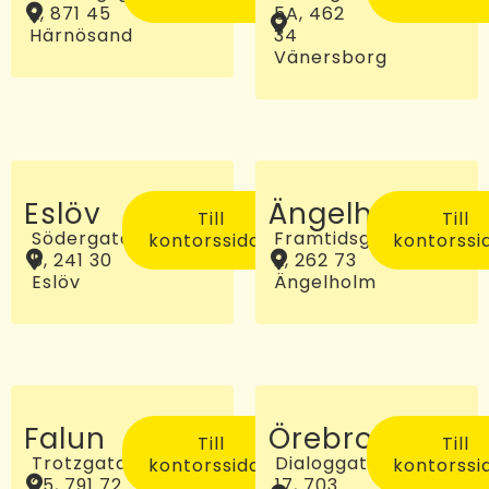
2, 871 45
5A, 462
Härnösand
34
Vänersborg
Eslöv
Ängelholm
Till
Till
Södergatan
Framtidsgatan
kontorssidan
kontorssi
5, 241 30
2, 262 73
Eslöv
Ängelholm
Falun
Örebro
Till
Till
Trotzgatan
Dialoggatan
kontorssidan
kontorssi
25, 791 72
17, 703