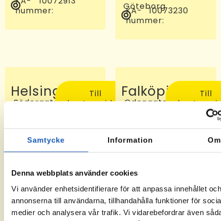
KA-
10072913
Göteborg
nummer:
KA-
10073230
nummer:
Helsingborg
Falköping
Till
Till
Södergatan
Odengatan
kontorssidan
kontorssi
97, 25227
24 C, 521
Helsingborg
46
KA-
-6
Falköping
nummer:
KA-
10072810
Samtycke
Information
O
nummer:
Denna webbplats använder cookies
Vi använder enhetsidentifierare för att anpassa innehållet oc
annonserna till användarna, tillhandahålla funktioner för socia
medier och analysera vår trafik. Vi vidarebefordrar även såd
Sveg
Tomelilla
Till
Till