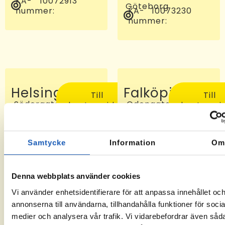
KA-
10072913
Göteborg
nummer:
KA-
10073230
nummer:
Helsingborg
Falköping
Till
Till
Södergatan
Odengatan
kontorssidan
kontorssi
97, 25227
24 C, 521
Helsingborg
46
KA-
-6
Falköping
nummer:
KA-
10072810
Samtycke
Information
O
nummer:
Denna webbplats använder cookies
Vi använder enhetsidentifierare för att anpassa innehållet oc
annonserna till användarna, tillhandahålla funktioner för socia
medier och analysera vår trafik. Vi vidarebefordrar även såd
Sveg
Tomelilla
Till
Till