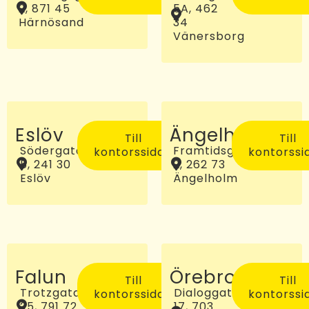
2, 871 45
5A, 462
Härnösand
34
Vänersborg
Eslöv
Ängelholm
Till
Till
Södergatan
Framtidsgatan
kontorssidan
kontorssi
5, 241 30
2, 262 73
Eslöv
Ängelholm
Falun
Örebro
Till
Till
Trotzgatan
Dialoggatan
kontorssidan
kontorssi
25, 791 72
17, 703