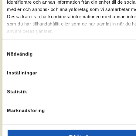
identifierare och annan information från din enhet till de socia
Gränsgatan
Nybogatan
kontorssidan
kontorssi
medier och annons- och analysföretag som vi samarbetar m
17, 842
2B, 273
32 Sveg
30
Dessa kan i sin tur kombinera informationen med annan info
KA-
10069283
Tomelilla
som du har tillhandahållit eller som de har samlat in när du h
nummer:
KA-
10073436
nummer:
använt deras tjänster.
Samtyckesval
Nödvändig
Åtvidaberg
Hässleholm
Inställningar
Till
Till
Stortorget
Vallgatan
kontorssidan
kontorssi
1, 597 30
13, 281 32
Statistik
Åtvidaberg
Hässleholm
KA-
10072935
nummer:
Marknadsföring