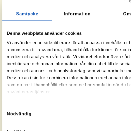
•
تحديد†مهاراتك†وخبراتك
•
مساعدة†في†التواصل†مع†أصحاب†العمل
Samtycke
Information
O
•
محادثات†تحفيزية
•
تعلم†تقنيات†المقابلات†الناجحة
•
معرفة†حول†الصناعات†والمهن
Denna webbplats använder cookies
•
تعلم†كيفية†عمل†سوق†العمل
Vi använder enhetsidentifierare för att anpassa innehållet oc
سات†إرشاد†مع†مستشارينا†في†مجال†الدراسة†والمهن
annonserna till användarna, tillhandahålla funktioner för socia
•
medier och analysera vår trafik. Vi vidarebefordrar även såd
identifierare och annan information från din enhet till de socia
medier och annons- och analysföretag som vi samarbetar m
Dessa kan i sin tur kombinera informationen med annan info
som du har tillhandahållit eller som de har samlat in när du h
använt deras tjänster.
Samtyckesval
Nödvändig