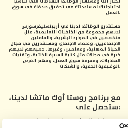
تختار أنت ومستشار الوظائف النشاطات التي تناسب
احتياجاتك لمساعدتك في تحقيق هدفك في سوق
العمل.
مستشارو الوظائف لدينا في أربيتسليفرسورس
لديهم مجموعة من الخلفيات التعليمية، مثل
متخصصين في الموارد البشرية، والعاملين
الاجتماعيين، وعلماء الاجتماع، ومستشارين في مجال
الحياة المهنية، ومعلمين، وغيرها. جميعهم لديهم
خبرة في مجالات مثل كتابة السيرة الذاتية، وتقنيات
المقابلات، ومعرفة سوق العمل، وفهم الفرص
الوظيفية الخفية، والشبكات.
مع برنامج روستا أوك ماتشا لدينا،
ستحصل على:
•
مستشار†وظائف†شخصي†يدعم†تقدمك