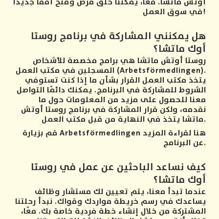
أوتش ماتشا. معًا، يمكننا خلق فرص وفتح أفقًا جديدًا
في سوق العمل!
هل يمكنني المشاركة في برنامج روستا
أوك ماتشا؟
روستا أوتش ماتشا هي برامج مخصصة للأشخاص
المسجلين في مكتب العمل (Arbetsförmedlingen).
يتخذ مكتب العمل القرار بشأن ما إذا كنت تستوفي
الشروط للمشاركة في البرنامج. يمكنك دائمًا التواصل
معنا للحصول على مزيد من المعلومات حول ما
نقدمه، ولكن قرار المشاركة في برنامج روستا أوتش
ماتشا يتخذ في النهاية من قبل مكتب العمل.
قم بزيارة Arbetsförmedlingen هنا لقراءة المزيد
عن البرنامج.
كيف نساعد الباحثين عن عمل في روستا
أوك ماتشا؟
عندما تبدأ معنا، يتم تعيين لك مستشار وظائف
يساعدك في رسم خريطة مواردك وقواك. نبدأ رحلتنا
المشتركة من خلال إنشاء خطة فردية خاصة بك. معًا،