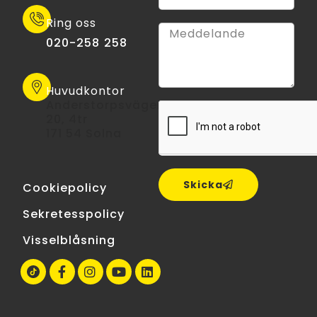
Ring oss
020-258 258
Huvudkontor
Anderstorpsvägen
20, 4tr
171 54 Solna
Skicka
Cookiepolicy
Sekretesspolicy
Visselblåsning