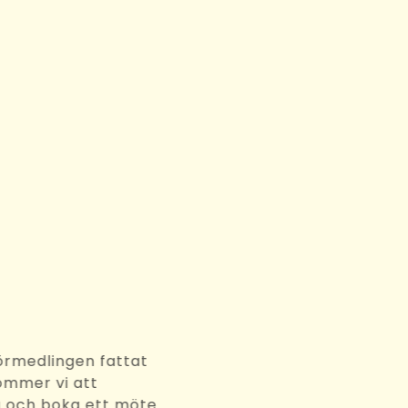
3
rbetsförmedlingen fattat
eslut kommer vi att
kta dig och boka ett möte.