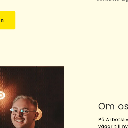
an
Om o
På Arbetsliv
vägar till n