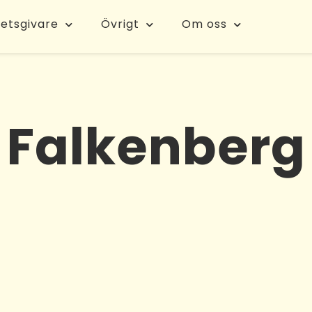
etsgivare
Övrigt
Om oss
Falkenberg