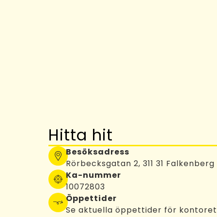
Hitta hit
Besöksadress
Rörbecksgatan 2, 311 31 Falkenberg
Ka-nummer
10072803
Öppettider
Se aktuella öppettider för kontore