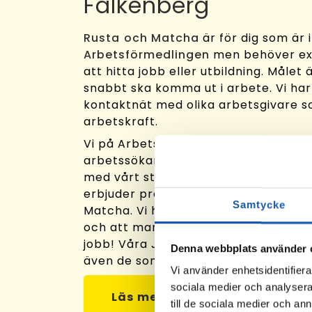
Falkenberg
Rusta och Matcha
är för dig som är 
Arbetsförmedlingen
men behöver ext
att hitta jobb eller utbildning. Målet 
snabbt ska komma ut i arbete. Vi har
kontaktnät med olika arbetsgivare 
arbetskraft.
Vi på Arbetslivsresurs stöttar dig i dit
arbetssökande! Vi matchar dina ko
med vårt stora nätverk av arbetsgiva
erbjuder professionellt stöd genom 
Samtycke
Matcha. Vi hjälper dig att ta fram di
och att marknadsföra dem så du får 
jobb! Våra Jobbkonsulter vet var job
Denna webbplats använder 
även de som inte annonseras ut.
Vi använder enhetsidentifierar
sociala medier och analysera 
Läs mer om Rusta och Matcha
till de sociala medier och a