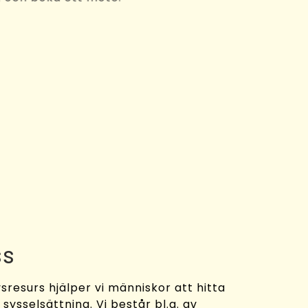
ss
sresurs hjälper vi människor att hitta
y sysselsättning. Vi består bl.a. av