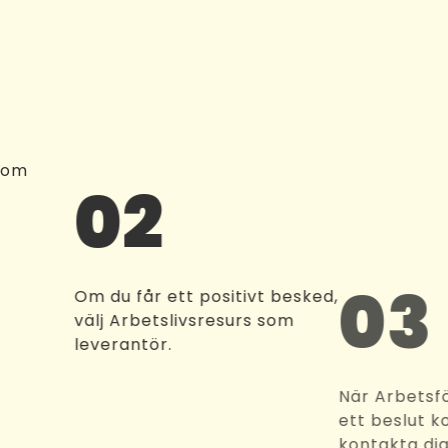
 om
02
0
Om du får ett positivt besked,
välj Arbetslivsresurs som
leverantör.
När A
ett b
konta