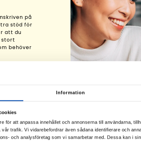
inskriven på
ra stöd för
är att du
 stort
som behöver
t
mpetenser
re. Vi
Rusta och
Information
na resurser
ett nytt
ben finns,
cookies
e för att anpassa innehållet och annonserna till användarna, tillh
vår trafik. Vi vidarebefordrar även sådana identifierare och anna
nnons- och analysföretag som vi samarbetar med. Dessa kan i sin