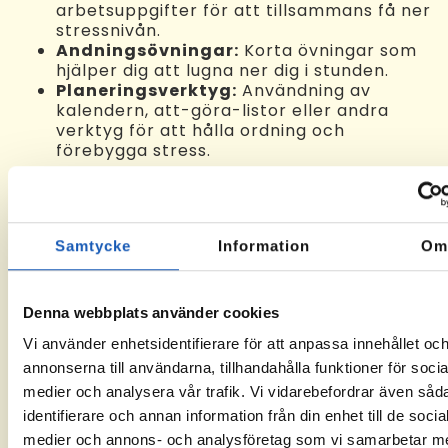
arbetsuppgifter för att tillsammans få ner
stressnivån.
Andningsövningar:
Korta övningar som
hjälper dig att lugna ner dig i stunden.
Planeringsverktyg:
Användning av
kalendern, att-göra-listor eller andra
verktyg för att hålla ordning och
förebygga stress.
Ge konkreta exempel och fokusera
på positiva resultat
Samtycke
Information
O
Det är en fördel om du kan ge konkreta
exempel på tillfällen där du har varit stressad i
arbetslivet, men hur du klarade dig genom det.
Denna webbplats använder cookies
Beskriv situationen kortfattat, och fokusera
sedan på:
hur du hanterade stressen
och
vad
Vi använder enhetsidentifierare för att anpassa innehållet oc
resultatet blev
.
annonserna till användarna, tillhandahålla funktioner för socia
medier och analysera vår trafik. Vi vidarebefordrar även såd
identifierare och annan information från din enhet till de socia
Var realistisk
medier och annons- och analysföretag som vi samarbetar m