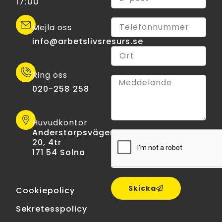
17:00
Mejla oss
info@arbetslivsresurs.se​
Ring oss
020-258 258
Huvudkontor
Anderstorpsvägen
20, 4tr
171 54 Solna
Skicka
Cookiepolicy
Sekretesspolicy