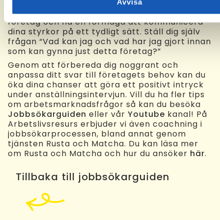
tillföra hos oss?” på ett övertygande sätt
Avvisa
behöver du ha självinsikt, ha gjort research om
företag och ha en förmåga att kommunicera
dina styrkor på ett tydligt sätt. Ställ dig själv
frågan “Vad kan jag och vad har jag gjort innan
som kan gynna just detta företag?”
Genom att förbereda dig noggrant och
anpassa ditt svar till företagets behov kan du
öka dina chanser att göra ett positivt intryck
under anställningsintervjun. Vill du ha fler tips
om arbetsmarknadsfrågor så kan du besöka
Jobbsökarguiden
eller vår
Youtube
kanal! På
Arbetslivsresurs erbjuder vi även coachning i
jobbsökarprocessen, bland annat genom
tjänsten Rusta och Matcha. Du kan läsa mer
om Rusta och Matcha och hur du ansöker
här
.
Tillbaka till jobbsökarguiden