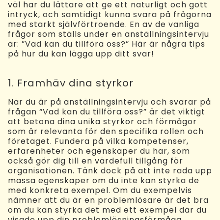
väl har du lättare att ge ett naturligt och gott
intryck, och samtidigt kunna svara på frågorna
med starkt självförtroende. En av de vanliga
frågor som ställs under en anställningsintervju
är: ”Vad kan du tillföra oss?” Här är några tips
på hur du kan lägga upp ditt svar!
1. Framhäv dina styrkor
När du är på anställningsintervju och svarar på
frågan “Vad kan du tillföra oss?” är det viktigt
att betona dina unika styrkor och förmågor
som är relevanta för den specifika rollen och
företaget. Fundera på vilka kompetenser,
erfarenheter och egenskaper du har, som
också gör dig till en värdefull tillgång för
organisationen. Tänk dock på att inte rada upp
massa egenskaper om du inte kan styrka de
med konkreta exempel. Om du exempelvis
nämner att du är en problemlösare är det bra
om du kan styrka det med ett exempel där du
visade upp din problemlösningsförmåga.