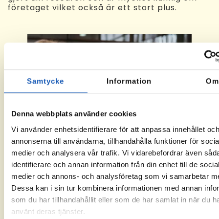
företaget vilket också är ett stort plus.
Samtycke
Information
O
Denna webbplats använder cookies
Vi använder enhetsidentifierare för att anpassa innehållet oc
annonserna till användarna, tillhandahålla funktioner för socia
medier och analysera vår trafik. Vi vidarebefordrar även såd
identifierare och annan information från din enhet till de socia
medier och annons- och analysföretag som vi samarbetar m
Dessa kan i sin tur kombinera informationen med annan info
3. Kompetensbaserade svar
som du har tillhandahållit eller som de har samlat in när du h
använt deras tjänster.
Ge konkreta exempel på vad du bidragit med i