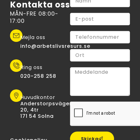
Kontakta oss
MÅN-FRE 08:00-
17:00
Mejla oss
info@arbetslivsresurs.se​
Ring oss
020-258 258
Huvudkontor
Anderstorpsvägen
20, 4tr
171 54 Solna
Skicka