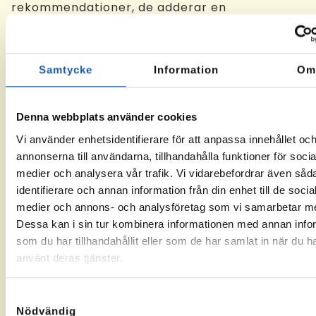
rekommendationer, de adderar en
trovärdighet och tyngd åt din profil.
Sökord
Samtycke
Information
O
LinkedIn har en väldigt kraftig sökmotor som
baseras på vilka nyckelord och sökfraser man
använder i sin profil. Placera dina viktigaste
Denna webbplats använder cookies
sökord i:
Vi använder enhetsidentifierare för att anpassa innehållet oc
– Yrkestitel
annonserna till användarna, tillhandahålla funktioner för socia
– Sammanfattning
medier och analysera vår trafik. Vi vidarebefordrar även såd
identifierare och annan information från din enhet till de socia
– Arbetslivserfarenhet
medier och annons- och analysföretag som vi samarbetar m
– Kompetenser och intyg
Dessa kan i sin tur kombinera informationen med annan info
som du har tillhandahållit eller som de har samlat in när du h
Finslipa din profil
använt deras tjänster.
– Om arbetsgivarna har egna LinkedIn-sidor,
se till att de blir kopplade till respektive
Samtyckesval
position.
Nödvändig