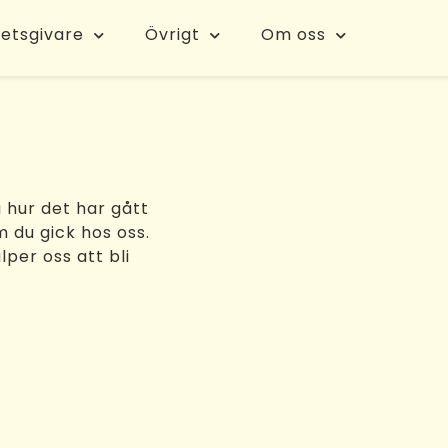
etsgivare
Övrigt
Om oss
a hur det har gått
 du gick hos oss.
lper oss att bli