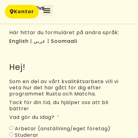
content
Kontor
Här hittar du formuläret på andra språk:
English
|
عربي
|
Soomaali
Hej!
Som en del av vårt kvalitétsarbete vill vi
veta hur det har gått för dig efter
programmet Rusta och Matcha.
Tack för din tid, du hjälper oss att bli
bättre!
Vad gör du idag?
Arbetar (anställning/eget företag)
Studerar