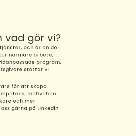
h vad gör vi?
jänster, och är en del
kor närmare arbete,
dividanpassade program,
sgivare stöttar vi
are för att skapa
kompetens, motivation
arkare och mer
 oss gärna på Linkedin