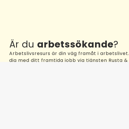
Är du
arbetssökande
?
Arbetslivsresurs är din väg framåt i arbetslivet
dig med ditt framtida jobb via tjänsten Rusta 
Läs mer om Rusta & Matcha