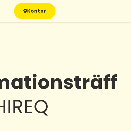
Kontor
mationsträff
HIREQ