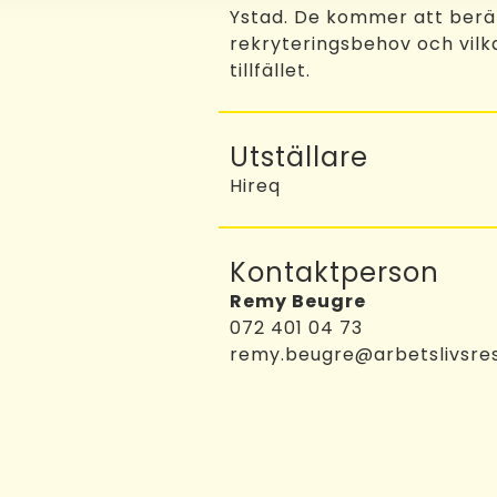
Ystad. De kommer att berä
rekryteringsbehov och vilka
tillfället.
Utställare
Hireq
Kontaktperson
Remy Beugre
072 401 04 73
remy.beugre@arbetslivsres