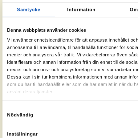
och resultatet blev precis det som alla
Samtycke
Information
O
hoppades på. Karina fick jobbet.
En viktig del i processen var också stödet kring
Denna webbplats använder cookies
nystartsjobb, vilket gjorde det möjligt för
arbetsgivaren att genomföra anställningen.
Vi använder enhetsidentifierare för att anpassa innehållet oc
Arbetslivsresurs hjälpte till med ansökan och
annonserna till användarna, tillhandahålla funktioner för socia
fungerade som en länk mellan alla parter
medier och analysera vår trafik. Vi vidarebefordrar även såd
under hela rekryteringen.
identifierare och annan information från din enhet till de socia
medier och annons- och analysföretag som vi samarbetar m
Idag trivs Karina mycket bra på sitt nya arbete
Dessa kan i sin tur kombinera informationen med annan info
och arbetsgivaren är mycket nöjd med sin
som du har tillhandahållit eller som de har samlat in när du h
rekrytering. Det är ett fint exempel på vad
använt deras tjänster.
som kan hända när rätt person får rätt stöd
och matchas med rätt arbetsgivare.
Samtyckesval
– Karina har hela tiden visat ett
Nödvändig
fantastiskt engagemang och en vilja
att lyckas. Hon kan så mycket mer
än vad hon själv tror, berättar
Inställningar
hennes coach Jennifer Viklund.