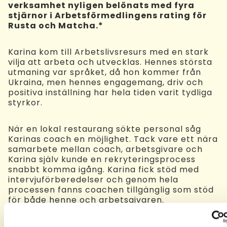
verksamhet nyligen belönats med fyra
stjärnor i Arbetsförmedlingens rating för
Rusta och Matcha.*
Karina kom till Arbetslivsresurs med en stark
vilja att arbeta och utvecklas. Hennes största
utmaning var språket, då hon kommer från
Ukraina, men hennes engagemang, driv och
positiva inställning har hela tiden varit tydliga
styrkor.
När en lokal restaurang sökte personal såg
Karinas coach en möjlighet. Tack vare ett nära
samarbete mellan coach, arbetsgivare och
Karina själv kunde en rekryteringsprocess
snabbt komma igång. Karina fick stöd med
intervjuförberedelser och genom hela
processen fanns coachen tillgänglig som stöd
för både henne och arbetsgivaren.
Det blev två intervjuer innan beslutet fattades,